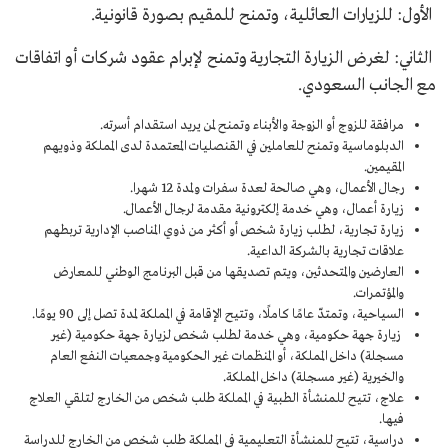
الأول: للزيارات العائلية، وتمنح للمقيم بصورة قانونية.
الثاني: لغرض الزيارة التجارية وتمنح لإبرام عقود شركات أو اتفاقات
مع الجانب السعودي.
مرافقة للزوج أو الزوجة والأبناء وتمنح لمن يريد استقدام أسرته.
الدبلوماسية وتمنح للعاملين في القنصليات المعتمدة لدى المملكة وذويهم
المقيمين.
رجال الأعمال، وهي صالحة لعدة سفرات ولمدة 12 شهرا.
زيارة أعمال، وهي خدمة إلكترونية مقدمة لرجال الأعمال.
زيارة تجارية، لطلب زيارة شخص أو أكثر من ذوي المناصب الإدارية تربطهم
علاقات تجارية بالشركة الداعية.
العارضين والمتحدثين، ويتم تصديقها من قبل البرنامج الوطني للمعارض
والمؤتمرات.
السياحية، وتمتدّ عامًا كاملًا، وتتيح الإقامة في المملكة لمدة تصل إلى 90 يومًا.
زيارة جهة حكومية، وهي خدمة لطلب شخص لزيارة جهة حكومية (غير
مسجلة) داخل المملكة، أو المنظمات غير الحكومية وجمعيات النفع العام
والخيرية (غير مسجلة) داخل المملكة.
علاج، تتيح للمنشأة الطبية في المملكة طلب شخص من الخارج لتلقي العلاج
فيها.
دراسية، تتيح للمنشأة التعليمية في المملكة طلب شخص من الخارج للدراسة