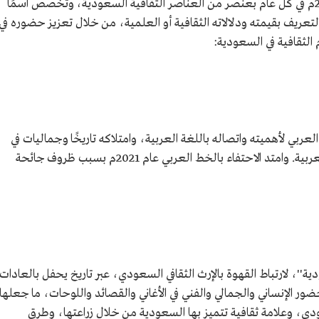
تحتفي المملكة العربية السعودية منذ عام 2020م في كل عام بعنصر من العناصر الثقافية السعودية، وتخصص اسمًا
لتعريف بقيمته ودلالاته الثقافية أو العلمية، من خلال تعزيز حضوره في
م الثقافية في السعودية:
2م للاحتفاء بالخط العربي لأهميته واتصاله باللغة العربية، وامتلاكه تاريخًا وجماليات في
هندسته وتفاصيله وأشكاله، تبرز ثراء الثقافة العربية. وامتد الاحتفاء بالخط العربي عام 2021م بسبب ظروف جائحة
ام القهوة السعودية''، لارتباط القهوة بالإرث الثقافي السعودي، عبر تاريخ يحفل بالعادات
ضور الإنساني والجمالي والفني في الأغاني والقصائد واللوحات، ما جعلها
عودي، وعلامة ثقافية تتميز بها السعودية من خلال زراعتها، وطرق