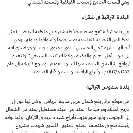
وهي المسجد الجامع ومسجد الفيلقية والمسجد الشمالي.
البلدة التراثية في شقراء
هي بلدة تراثية تقع وسط محافظة شقراء في منطقة الرياض، تمثل
نمط المدن النجدية التقليدية بمساجدها وأسواقها وبيوتها. ومن
أحيائها البارزة "حي الحسيني" الذي يحتوي بيوت الوجهاء، إضافة
إلى بيوت أهل العلم والقضاة، وكذلك "بيت السبيعي". وتتعدد
المواقع التراثية في البلدة، منها السور القديم، ويرجع تاريخه إلى عام
1232هـ/1817م، وأبراج المراقبة، والسد والآبار القديمة.
بلدة سدوس التراثية
هي موقع تراثي يقع شمال غربي مدينة الرياض، وكان لها دور في
تاريخ المملكة وتوحيدها، تمتد على هيئة مستطيل يمتد من الشمال
إلى الجنوب، ولها سور مزود بأبراج شبه دائرية في الأركان، ولها بوابة
رئيسة تقع في منتصف الضلع الجنوبي للسور. شهدت مشروع