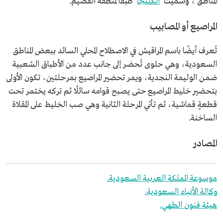
المناطق'، وسميت '
الكليجا
' طبقًا لمنطقة القصيم.
المراصيع أو المصابيب
تُعرف أيضًا باسم المراقيش في الاصطلاح المحلي السائد ببعض المناطق
السعودية، وهي حلوى تُحضر إلى جانب عدد من الأطباق الشعبية
ضمن الوليمة النجدية، ويمر تحضير المراصيع بمرحلتين، تكون الأولى
بتحضير خليط المراصيع حتى يصبح قوامه سائلًا ثم تركه يختمر تحت
قطعةٍ قماشية، ثم تأتي المرحلة الثانية وهي صب الخليط على المقلاة
الساخنة.
المصادر
موسوعة المملكة العربية السعودية.
وكالة الأنباء السعودية.
هيئة فنون الطهي.