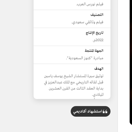
فيلم نورس العرب.
التصنيف
فيلم وثائقي سعودي.
تاريخ الإنتاج
2022م.
الجهة المنتجة
مبادرة "كنوز السعودية".
الهدف
توثيق سيرة المستشار الشيخ يوسف ياسين
قبل لقائه التاريخي مع الملك عبدالعزيز في
بداية العقد الثالث من القرن العشرين
الميلادي.
عرض أحداث ومراحل وقصص نضاله في
خدمة العرب.
استشهاد أكاديمي