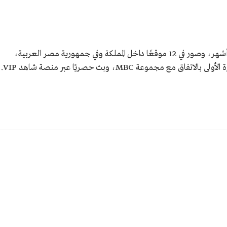
استغرق تصوير فيلم نورس العرب نحو سبعة أشهر، وصور في 12 موقعًا داخل المملكة وفي جمهورية مصر العربية،
جموعة MBC، وبث حصريًا عبر منصة شاهد VIP.