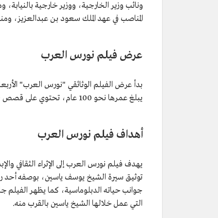
ونائب وزير الخارجية، ووزير خارجية بالنيابة، و
المناصب في عهد الملك سعود بن عبدالعزيز، ومن
عرض فيلم نورس العرب
يبلغ عمرها نحو 100 عام، تحتوي على قصص بصوت الراحل يوسف ياسين مستشار الملك عبدالعزيز.
أهداف فيلم نورس العرب
يهدف فيلم نورس العرب إلى الإثراء الثقافي والإبد
توثيق سيرة الشيخ يوسف ياسين، بوصفه أحد رج
جوانب حياته الدبلوماسية، كما يظهر الفيلم جان
التي عمل خلالها الشيخ ياسين بالقرب منه.