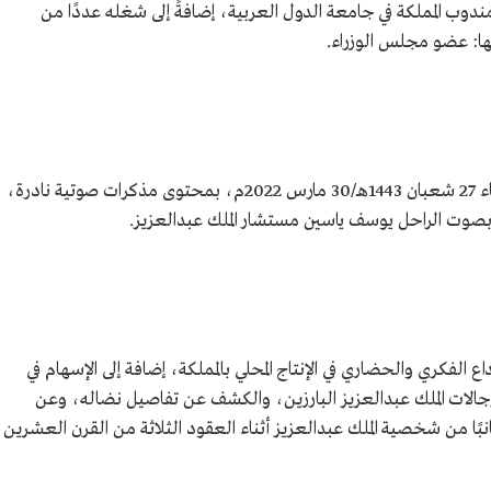
مندوب المملكة في جامعة الدول العربية، إضافةً إلى شغله عددًا من
ها: عضو مجلس الوزراء.
بدأ عرض الفيلم الوثائقي "نورس العرب" الأربعاء 27 شعبان 1443هـ/30 مارس 2022م، بمحتوى مذكرات صوتية نادرة،
اع الفكري والحضاري في الإنتاج المحلي بالمملكة، إضافة إلى الإسهام في
الات الملك عبدالعزيز البارزين، والكشف عن تفاصيل نضاله، وعن
بًا من شخصية الملك عبدالعزيز أثناء العقود الثلاثة من القرن العشرين