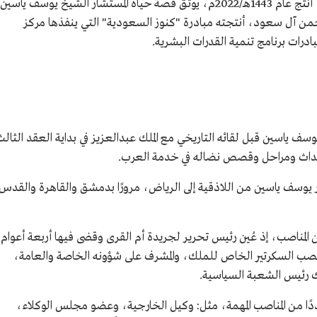
هو فيلم وثائقي سعودي، أنتج عام 1443هـ/2022م، يوثق قصة حياة المستشار الشيخ يوسف ياسي
حمن آل سعود، أنتجته مبادرة "كنوز السعودية" التي ينفذها مركز
ادرات برنامج تنمية القدرات البشرية.
ف ياسين قبل لقائه التاريخي مع الملك عبدالعزيز في بداية العقد الثالث
أحداث ومراحل وقصص نضاله في خدمة العرب.
ار يوسف ياسين من اللاذقية إلى الرياض، مرورًا بدمشق والقاهرة والقدس
1896م - 1962م) العديد من المناصب، إذ عُين رئيس تحرير لجريدة أم القرى وقضى فيها أربعة أعوام
منصب السكرتير الخاص للملك، والمشرف على شؤونه الخاصة والعامة،
ك رئيس الشعبة السياسية.
عددًا من المناصب المهمة، مثل: وكيل الخارجية، وعضو مجلس الوكلاء،