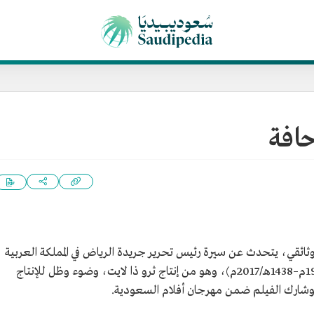
افة
ئقي، يتحدث عن سيرة رئيس تحرير جريدة الرياض في المملكة العربية
السعودية الصحفي تركي السديري (1363هـ/1944م–1438هـ/2017م)، وهو من إنتاج ثرو ذا لايت، وضوء وظل للإنتاج
 وشارك الفيلم ضمن مهرجان أفلام السعودية.