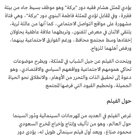
يؤدي الممثل هشام فقيه دور "بركة" وهو موظف بسيط جاء من بيئة
فقيرة، وفي المقابل تؤدي الممثلة فاطمة البنوي دور "بركة"، وهي فتاة
مشهورة على مواقع التواصل الاجتماعي، كما أنها من عائلة ثرية،
يلتقي الاثنان في معرض للفنون، وتربطهما علاقة عاطفية يحاولان
إخفاءها وسط مجتمع محافظ، ورغم الفوارق الاجتماعية بينهما،
ورفض أهلهما للزواج.
ويتحدث الفيلم عن جيل الشباب في المملكة، ويطرح موضوعات
تحاكي همومهم الاجتماعية وواقعهم السياسي والاقتصادي، وهو
دعوة إلى تحقيق الذات والتحرر من الأوهام، والانطلاق نحو الحياة
الجميلة، وتحطيم القيود التي فرضها المجتمع.
حول الفيلم
عُرض الفيلم في العديد من المهرجانات السينمائية ودُور السينما
حول العالم، وهو من تأليف وإنتاج وإخراج المخرج السعودي
محمود صبّاغ، ويعد أول فيلم سينمائي طويل له، يؤدي دور