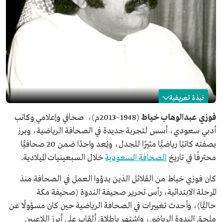
نبذة تعريفية
فوزي خياط
فوزي عبدالوهاب خياط
(1948–2013م)، صحافي وإعلامي وكاتب
أدبي سعودي، أسس لتجربة جديدة في الصحافة الرياضية، وبرز
الاسم
فوزي خياط.
بصفته كاتبًا رياضيًّا مثيرًا للجدل، ويُعد واحدًا ضمن 20 صحافيًّا
التصنيف
صحفي، وإعلامي، وكاتب أدبي.
محترفًا في تاريخ
الصحافة السعودية
خلال السبعينيات الميلادية.
تاريخ الميلاد
1948م.
مكان الميلاد
مكة المكرمة.
كان فوزي خياط من القلائل الذين بدؤوا العمل في الصحافة منذ
المرحلة الابتدائية، رأس تحرير صحيفة الندوة (صحيفة مكة
تاريخ الوفاة
2013م.
حاليًّا)، وأحدث تغييرات في الصحافة الرياضية حين كان مسؤولًا عن
ملحق الندوة الرياضي، واشتهر بإطلاق ألقاب على أبرز اللاعبين