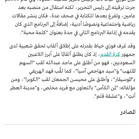
جرت ترقيته إلى رئيس التحرير، لكنه استقال من منصبه بعد
عامين، وتفرغ بعدها للكتابة في صحف عدة، فكان ينشر مقالات
رياضية واجتماعية ونصوصًا أدبية، إضافةً إلى البرنامج الذي كان
يقدمه في إذاعة البرنامج الثاني في جدة بعنوان "كلمة محبة".
وقد عُرف فوزي خياط بقدرته على إطلاق ألقاب تحقق شعبية لدى
جمهور
كرة القدم
، إذ كان يطلق ألقابًا على أبرز اللاعبين
السعوديين، فهو من أطلق على ماجد عبدالله لقب "السهم
الملتهب" و"سيد مهاجمي آسيا"، كما لقَّب فهد الهريفي
بـ"الموسيقار"، وأطلق على محيسن الجمعان لقب "الكوبرا"، ومن
مؤلفاته: "لمن الكأس" بالتعاون مع فريد مخلص، و"مدينة العطر
أنتِ"، و"غشقة قلم".
المصادر