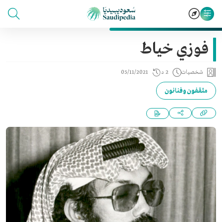
فوزي خياط
شخصيات
2 د
05/11/2021
مثقفون وفنانون