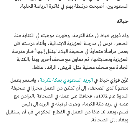
السعوديين، أصبحت مرتبطة بهم في ذاكرة الرياضة المحلية.
حياته
ولد فوزي خياط في مكة المكرمة، وظهرت موهبته في الكتابة منذ
الصغر، درس في مدرسة العزيزية الابتدائية، وأثناء دراسته كان
يعمل مراسلًا متعاونًا في صحيفة البلاد لينقل إليها أخبار مدرسة
العزيزية وتحديثاتها، ثم تعاون مع صحف أخرى وبدأ بالكتابة
الجادة مع صحف محلية مثل: قريش، الرائد، عكاظ.
عُيِّن فوزي خياط في
البريد السعودي
بمكة المكرمة
، واستمر يعمل
متعاونًا لدى الصحف، إلى أن تمكن من العمل محررًا في صحيفة
الندوة عام 1972م، فحافظ على عمله في الصحافة بالتزامن مع
عمله في بريد مكة المكرمة، وجرت ترقيته في البريد إلى رئيس
قسم،وبعد 16 عامًا من العمل في القطاع الحكومي قرر أن يستقيل
ويغادر إلى الصحافة.