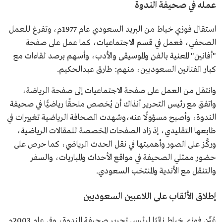
عمله في صحيفة الندوة
استقال فوزي خياط من البريد السعودي عام 1977م، وتفرغ للعمل
الصحفي، فعمل في قسم الاجتماعيات، كما عمل على صفحة
"أفانين" المعنية بالفن والموسيقى والأدب، وأسهم برصد لقاءات مع
كبار الفنانين السعوديين، منهم: طارق عبدالحكيم.
وانتقل من العمل على صفحة الاجتماعيات إلى صفحة الرياضة،
واتفق مع رئيس التحرير آنذاك أن يُخصص ملحقًا رياضيًّا في صحيفة
الندوة، وأصبح مسؤولًا عنه،وشهدت الصحافة الرياضية تغييرات في
طابعها التقليدي، إذ زاد الصفحات المخصصة للمقالات الرياضية،
وركَّز على الصور وأهميتها في نقل الحدث الرياضي، كما حرص على
حضور ممثلي الصحيفة في مواقع الأحداث والمباريات، والسفر
والتنقل مع الأندية والمنتخب السعودي.
إطلاق الألقاب على اللاعبين السعوديين
عُيِّن فوزي خياط نائبًا لرئيس تحرير صحيفة الندوة، وفي عام 2003م