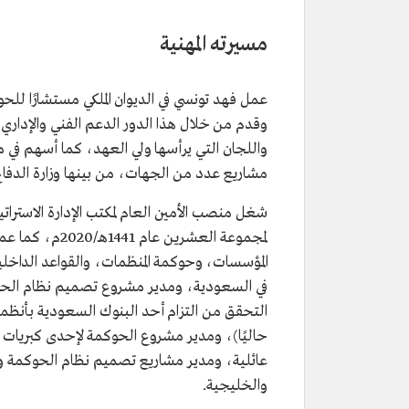
التصنيف
مستشار في الديوان الملكي بمرتبة وز
تاريخ التعيين
2018م.
مسيرته المهنية
من مناصبه
رئيس مجلس إدارة الهيئة السعودي
الأحمر.
المؤهلات العلمية
بكالوريوس في هندسة الإنتاج وتص
وقدم من خلال هذا الدور الدعم الفني والإداري
الميكانيكية من جامعة الملك عبدالعز
ماجستير في إدارة الأعمال الدولية 
واللجان التي يرأسها ولي العهد، كما أسهم في م
بيركبيك من جامعة لندن .
مشاريع عدد من الجهات، من بينها وزارة الدفاع
دكتوراه في الاقتصاد المالي تخص
الشركات من كلية كينجز في لندن.
لمجموعة العشرين
المؤسسات، وحوكمة المنظمات، والقواعد الداخل
في السعودية، ومدير مشروع تصميم نظام الحوك
التحقق من التزام أحد البنوك السعودية بأنظ
حاليًا)، ومدير مشروع الحوكمة لإحدى كبريات 
عائلية، ومدير مشاريع تصميم نظام الحوكمة وإد
والخليجية.