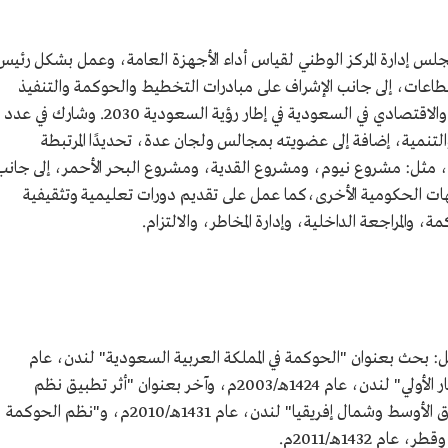
 تونسي رئيسًا لمجلس إدارة المركز الوطني لقياس أداء الأجهزة العامة، وعمل بشكل رئيس
لقطاعات، إلى جانب الإشراف على مبادرات التخطيط والحوكمة والتنفيذ
والإنجاز الرئيسية من برنامج التحول الاجتماعي والاقتصادي في السعودية في إطار رؤية السعودية 2030. وشارك في عدد
لتنمية، إضافة إلى عضويته بمجالس ولجان عدة، تحديدًا المرتبطة
ة، مثل: مشروع نيوم، ومشروع القدية، ومشروع البحر الأحمر، إلى جانب
جهات الحكومية الأخرى،كما عمل على تقديم دورات تعليمية وتثقيفية
المراجعة الداخلية، وإدارة المخاطر، والالتزام.
: بحث بعنوان "الحوكمة في المملكة العربية السعودية" لندن، عام
1423هـ/2002م، و"الحوكمة في شركات الاستثمار الأولي" لندن، عام 1424هـ/2003م، وآخر بعنوان "أثر تطبيق نظم
الحوكمة على الشركات العاملة في منطقة الشرق الأوسط وشمال إفريقيا" لندن، عام 1431هـ/2010م، و"نظم الحوكمة
م 1432هـ/2011م.