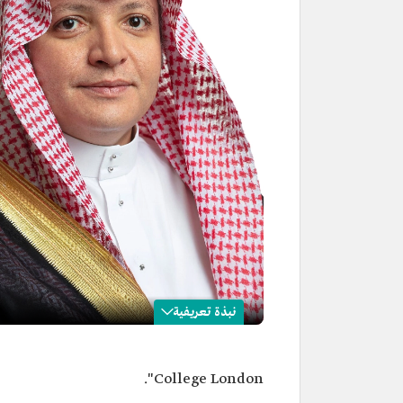
نبذة تعريفية
فهد تونسي
College London".
الاسم
فهد تونسي.