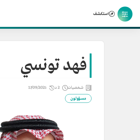
استكشف
فهد تونسي
شخصيات
2 د
17/09/2025
مسؤولون