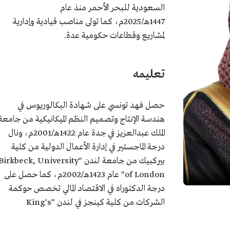
السعودية للبحر الأحمر منذ عام
1447هـ/2025م، كما تولى مناصب قيادية وإدارية
لمشاريع وقطاعات حكومية عدة.
تعليمه
حصل فهد تونسي على شهادة البكالوريوس في
هندسة الإنتاج وتصميم النظم الميكانيكية من جامعة
الملك عبدالعزيز في جدة عام 1422هـ/2001م، ونال
درجة الماجستير في إدارة الأعمال الدولية من كلية
بيركبيك من جامعة لندن "Birkbeck, University
of London" عام 1423هـ/2002م، كما حصل على
درجة الدكتوراه في الاقتصاد المالي تخصص حوكمة
الشركات من كلية كينجز في لندن "King's