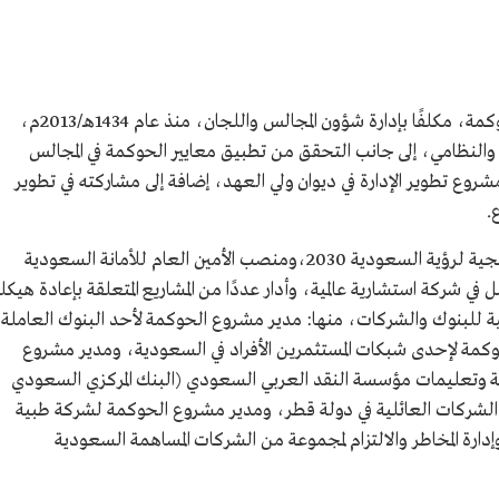
ير.
ة للبحر
عمل فهد تونسي في الديوان الملكي مستشارًا للحوكمة، مكلفًا بإدارة شؤون المجالس واللجان، منذ عام 1434هـ/2013م،
ميم النظم
 والنظامي، إلى جانب التحقق من تطبيق معايير الحوكمة في المجالس
يز.
من كلية
شروع تطوير الإدارة في ديوان ولي العهد، إضافة إلى مشاركته في تطوير
.
ص حوكمة
شغل منصب الأمين العام لمكتب الإدارة الاستراتيجية لرؤية السعودية 2030،ومنصب الأمين العام للأمانة السعودية
 عام 1441هـ/2020م، كما عمل في شركة استشارية عالمية، وأدار عددًا من المشاريع المتعلقة بإعادة هيكل
ية للبنوك والشركات، منها: مدير مشروع الحوكمة لأحد البنوك العاملة
مة لإحدى شبكات المستثمرين الأفراد في السعودية، ومدير مشروع
مة وتعليمات مؤسسة النقد العربي السعودي (البنك المركزي السعودي
الشركات العائلية في دولة قطر، ومدير مشروع الحوكمة لشركة طبية
ارة المخاطر والالتزام لمجموعة من الشركات المساهمة السعودية