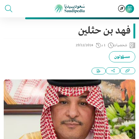
فهد بن حثلين
شخصيات
1 د
29/12/2024
مسؤولون