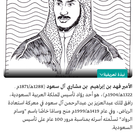
نبذة تعريفية
فهد بن إبراهيم بن مشاري آل سعود
الأمير فهد بن إبراهيم بن مشاري آل سعود
(1288هـ/1871م ـ
1322هـ/1904م)، هو أحد روّاد تأسيس المملكة العربية السعودية،
الاسم
الأمير فهد بن إبراهيم بن مشاري آل سعود.
رافق الملك عبدالعزيز بن عبدالرحمن آل سعود في معركة استعادة
تاريخ الميلاد
1871م.
الرياض، وفي عام 1419هـ/1999م منح وسامًا خاصًا باسم "وسام
تاريخ الوفاة
1904م.
الرواد" تسلّمته أسرته بمناسبة مرور 100 عام على تأسيس
المشاركات
رافق الإمام عبدالرحمن بن فيصل آل سعود وخرج معه في
السعودية.
العام 1890م.