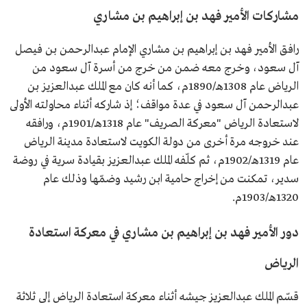
الإسهامات
شارك في عدد من الحملات والمعارك التي كان لها دور في
مشاركات الأمير فهد بن إبراهيم بن مشاري
توحيد السعودية.
رافق الأمير فهد بن إبراهيم بن مشاري الإمام عبدالرحمن بن فيصل
آل سعود، وخرج معه ضمن من خرج من أسرة آل سعود من
الرياض عام 1308هـ/1890م، كما أنه كان مع الملك عبدالعزيز بن
عبدالرحمن آل سعود في عدة مواقف؛ إذ شاركه أثناء محاولته الأولى
لاستعادة الرياض "معركة الصريف" عام 1318هـ/1901م، ورافقه
عند خروجه مرة أخرى من دولة الكويت لاستعادة مدينة الرياض
عام 1319هـ/1902م، ثم كلّفه الملك عبدالعزيز بقيادة سرية في روضة
سدير، تمكنت من إخراج حامية ابن رشيد وضمّها وذلك عام
1320هـ/1903م.
دور الأمير فهد بن إبراهيم بن مشاري في معركة استعادة
الرياض
قسّم الملك عبدالعزيز جيشه أثناء معركة استعادة الرياض إلى ثلاثة