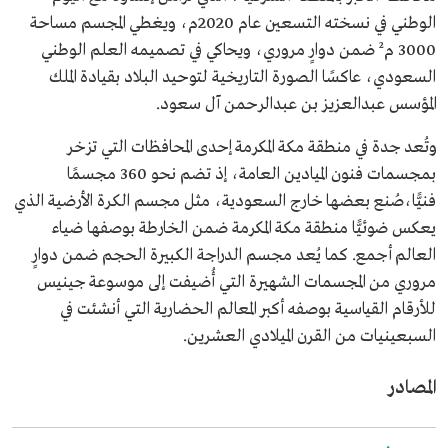
الوطني في نسخته التسعين عام 2020م، ويغطي المجسم مساحة
3000 م² ضمن دوارٍ مروري، ويحاكي في تصميمه العلم الوطني
السعودي، عاكسًا الصورة التاريخية لتوحيد البلاد بقيادة الملك
المؤسس عبدالعزيز بن عبدالرحمن آل سعود.
وتُعد جدة في منطقة مكة المكرمة إحدى المحافظات التي تزخر
بمجسمات فنون الميادين العامة، إذ تضم نحو 360 مجسمًا
فنيًّا،صُنع بعضها خارج السعودية، مثل مجسم الكرة الأرضية الذي
يعكس ضوئيًّا منطقة مكة المكرمة ضمن الخارطة بوصفها ضياء
العالم أجمع. كما يُعد مجسم الدراجة الكبيرة الحجم ضمن دوارٍ
مروري من المجسمات الشهيرة التي أُضيفت إلى موسوعة جينيس
للأرقام القياسية بوصفه أكبر المعالم الحضارية التي أنشئت في
السبعينيات من القرن الميلادي العشرين.
المصادر