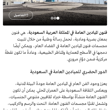
التفاصيل
فنون الميادين العامة في المملكة العربية السعودية
، هي فنون
بمعان بصرية ومادية، تحمل رسالةً وطنيةً من خلال تثبيت
مجسمات فنون الميادين العامة في الفضاء العام، ويمكن أيضًا
دمجها في الأسطح المعمارية والمناظر الطبيعية، وعادةً ما تكون نقطةً
مركزيةً ضمن دوَّارٍ مروري.
الدور الحضري للميادين العامة في السعودية
يعزز وجود الفن العام في الميادين العامة جودةَ البيئة المدنية،
ويعكس الثقافة السعودية على العمران المحلي. يمكن أن تكون
الفنون العامة منشأةً بواسطة خبراء ثقافيين متنوعي الجنسيات،
وتشمل تقنيًّا مجسمات الفنون العامة: النحت والرسم والتركيب،