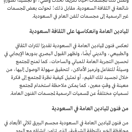
وتمثل تلك المجسمات أحيانًا تكريمًا لحدث وطني، أو تجسيدًا لصورةٍ
شائعة في الثقافة السعودية. مقابل ذلك؛ تحولت بعض المجسمات
غير الرسمية إلى مجسمات للفن العام في السعودية.
الميادين العامة وانعكاسها على الثقافة السعودية
تعكس فنون الميادين العامة في السعودية تقديرًا للتراث الثقافي
والطبيعي، والديني أيضًا، وتظهر القبول البصري بدورها الإيجابي في
تحسين التجربة العامة للمباني والساحات، كما تمنح المجتمع
وسيلةً للتفاعل وترميز الأماكن، لتحقيق سهولة الوصول إليها، من
خلال تجسيد تلك القيم، أو تمثيل كيفية نظرة المجتمع إلى فكرة
معينة في وقتٍ معين، كما يمكن ملاحظة استخدام المجتمع
تسمياتٍ مختلفةً عن المسميات الرسمية لمجسمات الفنون العامة.
من فنون الميادين العامة في السعودية
من فنون الميادين العامة في السعودية مجسم البيرق ثلاثي الأبعاد في
محافظة الخبر بالمنطقة الشرقية، الذي تزامن إنشاؤه مع اليوم