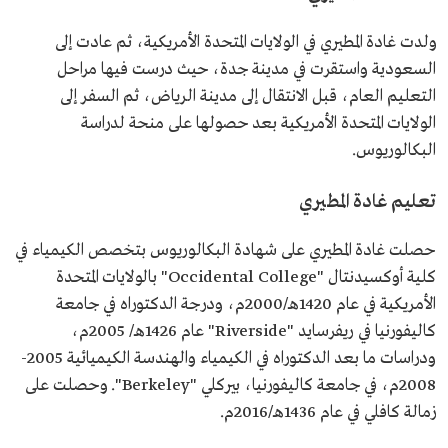
ولدت غادة المطيري في الولايات المتحدة الأمريكية، ثم عادت إلى
السعودية واستقرت في مدينة جدة، حيث درست فيها مراحل
التعليم العام، قبل الانتقال إلى مدينة الرياض، ثم السفر إلى
الولايات المتحدة الأمريكية بعد حصولها على منحة لدراسة
البكالوريوس.
تعليم غادة المطيري
حصلت غادة المطيري على شهادة البكالوريوس بتخصص الكيمياء في
كلية أوكسيدنتال "Occidental College" بالولايات المتحدة
الأمريكية في عام 1420هـ/2000م، ودرجة الدكتوراه في جامعة
كاليفورنيا في ريفرسايد "Riverside" عام 1426هـ/ 2005م،
ودراسات ما بعد الدكتوراه في الكيمياء والهندسة الكيميائية 2005-
2008م، في جامعة كاليفورنيا، بيركلي "Berkeley". وحصلت على
زمالة كافلي في عام 1436هـ/2016م.