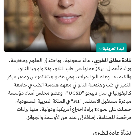
نبذة تعريفية
غادة المطيري
غادة مطلق المطيري،
عالمة سعودية، وباحثة في العلوم ومخترعة،
ورائدة أعمال، يركز عملها على طب النانو، وتكنولوجيا النانو،
الاسم
غادة المطيري.
والكيمياء، وعلم البوليمرات، وهي عضو هيئة تدريس ومدير مركز
التصنيف
عالمة، وباحثة، ومخترعة، ورائدة أعمال سعودية.
التميز في طب وهندسة النانو في معهد هندسة الطب في جامعة
مكان الميلاد
الولايات المتحدة الأمريكية.
كاليفورنيا في سان دييجو "UCSD"، وعضو مجلس أمناء مؤسسة
مجال البحث
طب النانو، وتكنولوجيا النانو، والكيمياء، وعلم البوليمرات.
مبادرة مستقبل الاستثمار "FII" في المملكة العربية السعودية،
العلمي
حصلت على نحو 12 براءة اختراع أمريكية ودولية، منها براءات
العمل الحالي
عضو هيئة تدريس، ومدير مركز التميز في طب وهندسة
مرخّصة للصناعة، إضافة إلى عدد من الأوسمة والجوائز.
النانو في معهد هندسة الطب في جامعة كاليفورنيا في سان
دييجو.
نشأة غادة المطيري