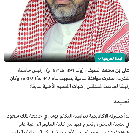
نبذة تعريفية
علي بن محمد السيف
علي بن محمد السيف
، (ولد 1394هـ/1974م)، رئيس جامعة
شقراء، صدرت موافقة سامية بتعيينه عام 1442هـ/2020م، وكان
الاسم
علي السيف.
رئيسًا لجامعة المستقبل (كليات القصيم الأهلية سابقًا).
تاريخ الميلاد
1974م.
المنصب الحالي
رئيس جامعة شقراء.
تعليمه
تاريخ التعيين
2020م.
مناصب سابقة
رئيس جامعة المستقبل.
بدأ مسيرته الأكاديمية بدراسته البكالوريوس في جامعة الملك سعود
في مدينة الرياض، وتخرج فيها من كلية العلوم الزراعية عام
1418هـ/1997م، وبعد تخرجه عُيِّن معيدًا في كلية الزراعة والطب