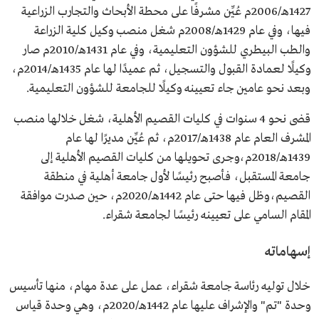
1427هـ/2006م عُيِّن مشرفًا على محطة الأبحاث والتجارب الزراعية
فيها، وفي عام 1429هـ/2008م شغل منصب وكيل كلية الزراعة
والطب البيطري للشؤون التعليمية، وفي عام 1431هـ/2010م صار
وكيلًا لعمادة القبول والتسجيل، ثم عميدًا لها عام 1435هـ/2014م،
وبعد نحو عامين جاء تعيينه وكيلًا للجامعة للشؤون التعليمية.
قضى نحو 4 سنوات في كليات القصيم الأهلية، شغل خلالها منصب
المشرف العام عام 1438هـ/2017م، ثم عُيِّن مديرًا لها عام
1439هـ/2018م،وجرى تحويلها من كليات القصيم الأهلية إلى
جامعة المستقبل، فأصبح رئيسًا لأول جامعة أهلية في منطقة
القصيم،وظل فيها حتى عام 1442هـ/2020م، حين صدرت موافقة
المقام السامي على تعيينه رئيسًا لجامعة شقراء.
إسهاماته
خلال توليه رئاسة جامعة شقراء، عمل على عدة مهام، منها تأسيس
وحدة "تم" والإشراف عليها عام 1442هـ/2020م، وهي وحدة قياس