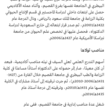
البيطري في الجامعة نفسها بفرع القصيم، وأثناء عمله الأكاديمي
حصل على ابتعاث داخلي لدراسة الماجستير في قسم الإنتاج الحيواني
بكلية الزراعة في جامعة الملك سعود بالرياض، ونال الدرجة عام
1422هـ/2001م، ثم صدر قرار ابتعاثه إلى خارج السعودية لدراسة
الدكتوراه، فحصل عليها في تخصص علم الحيوان من جامعة
نبراسكا الأمريكية عام 1427هـ/2006م.
مناصب تولاها
أسهم التدرج العلمي لعلي السيف في نيله مناصب أكاديمية، فبعد
أن كان معيدًا، صار إثر حصوله على الدكتوراه أستاذًا مساعدًا في كلية
الزراعة والطب البيطري في جامعة القصيم خلال الفترة من (1427-
1431هـ/2006-2010م)، ثم جرت ترقيته إلى أستاذ مشارك في الكلية
نفسها عام 1431هـ/2010م، وترقيته إلى درجة أستاذ عام
1435هـ/2014م.
شغل عدة مناصب إدارية في جامعة القصيم، ففي عام