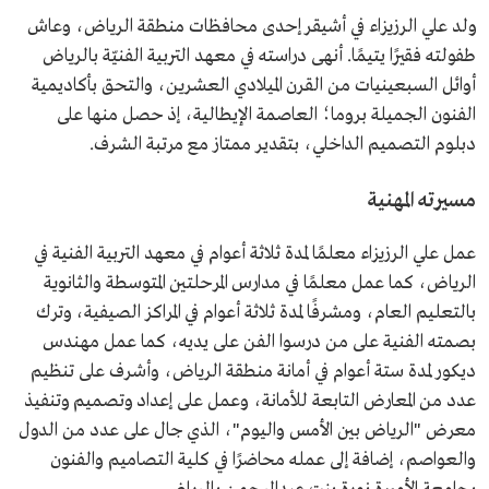
ولد علي الرزيزاء في أشيقر إحدى محافظات منطقة الرياض، وعاش
طفولته فقيرًا يتيمًا. أنهى دراسته في معهد التربية الفنيّة بالرياض
أوائل السبعينيات من القرن الميلادي العشرين، والتحق بأكاديمية
الفنون الجميلة بروما؛ العاصمة الإيطالية، إذ حصل منها على
دبلوم التصميم الداخلي، بتقدير ممتاز مع مرتبة الشرف.
مسيرته المهنية
عمل علي الرزيزاء معلمًا لمدة ثلاثة أعوام في معهد التربية الفنية في
الرياض، كما عمل معلمًا في مدارس المرحلتين المتوسطة والثانوية
بالتعليم العام، ومشرفًا لمدة ثلاثة أعوام في المراكز الصيفية، وترك
بصمته الفنية على من درسوا الفن على يديه، كما عمل مهندس
ديكور لمدة ستة أعوام في أمانة منطقة الرياض، وأشرف على تنظيم
عدد من المعارض التابعة للأمانة، وعمل على إعداد وتصميم وتنفيذ
معرض "الرياض بين الأمس واليوم"، الذي جال على عدد من الدول
والعواصم، إضافة إلى عمله محاضرًا في كلية التصاميم والفنون