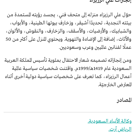
إنجازات علي الرزيزاء
حوّل علي الرزيزاء منزله إلى متحف فني، يجسد رؤيته المستمدة من
بيئته النجدية، تحديدًا أشيقر، وزخارف بيوتها الطينية، والأبواب،
والشبابيك، والأرضيات، والأسقف، والزخارف، والنقوش، والألوان،
والأثاث، إضافة إلى الإضاءة والتهوية. ويحتوي المنزل على أكثر من 50
عملًا لفنانين عالميين وعرب وسعوديين.
ومن إنجازاته تصميمه شعار الاحتفال بمئوية تأسيس المملكة العربية
السعودية عام 1419هـ/1999م. واقتنت شخصيات سياسية عالمية
أعمال الرزيزاء، كما تعرف على شخصيات سياسية دولية أخرى أثناء
المعارض الخارجيّة.
المصادر
وكالة الأنباء السعودية.
الرياض آرت.