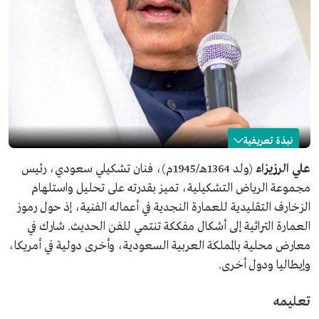
نبذة تعريفية
علي الرزيزاء
علي الرزيزاء
(ولد 1364هـ/1945م)، فنان تشكيلي سعودي، رئيس
مجموعة الرياض التشكيلية، تميز بقدرته على تحليل واستلهام
الاسم
علي الرزيزاء.
الزخارف التقليدية للعمارة النجدية في أعماله الفنية، إذ حول رموز
تاريخ الميلاد
1945م.
العمارة التراثية إلى أشكال مفككة تنتمي للفن الحديث. شارك في
مكان الميلاد
محافظة أشيقر في منطقة الرياض.
معارض محلية بالمملكة العربية السعودية، وأخرى دولية في أمريكا،
التصنيف
فنان سعودي.
وإيطاليا ودول أخرى.
وظائف شغلها
معلم في معهد التربية الفنية في الرياض.
مهندس ديكور في أمانة منطقة الرياض.
تعليمه
محاضر في كلية التصاميم والفنون بجامعة الأميرة نورة بنت
عبدالرحمن بالرياض.