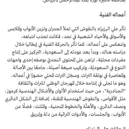
بجامعة الأميرة نورة بنت عبدالرحمن بالرياض.
أعماله الفنية
تأثر علي الرزيزاء بالنقوش التي تملأ الجدران وتزين الأبواب والملابس
والأسواق والأحياء الشعبية في نجد، فكانت تجذب انتباهه،
وتنعكس على أعماله، كما تأثر بالحركة الفنية في إيطاليا خلال
دراسته هناك، وبدأ بعد عودته إلى السعودية، التركيز على إنتاج
مفردات محليّة، تراهن على المحتوى النجديّ بوصفه إحدى واجهات
التنوع في السعوديّة، وتركيب صيغة أصيلة، جامعًا بين الأصالة
والمعاصرة في بوتقة التراث. وسجّل التراث المحلي حضورًا في أعماله،
وهو ما تجلى في إنتاجه خلال المهرجان الوطني للتراث والثقافة
"الجنادرية"، من حيث استخدام الألوان والأشكال الهندسية كرموز،
مثل الأقواس، والنقوش الهندسية المتقنة، إضافة إلى الشكل الدائري
ونصف الدائري، والأهلّة والخطوط المنحنية، والمثلث، فضلًا عن
الأبواب، والجلسات، والأدوات التراثية من دلة وإبريق.