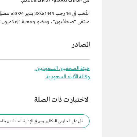
من 1424هـ/2003م- 1427هـ/2006م.
التصنيف
صحفي سعودي.
المنصب الحالي
مدير عام ورئيس تحرير صحيفة س
انتُخب في 
الإلكترونية.
ملتقى "صحافيون"، وعضو جمعية "إعلاميون".
تاريخ الميلاد
1974م.
المؤهلات العلمية
بكالوريوس في الإدارة العامة من ج
سعود.
المصادر
هيئة الصحفيين السعوديين.
وكالة الأنباء السعودية.
الاختبارات ذات الصلة
نال علي الحازمي البكالوريوس في الإدارة العامة من جام