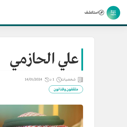
استكشف
علي الحازمي
شخصيات
1 د
14/05/2024
مثقفون وفنانون