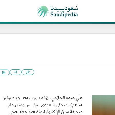
علي عبده الحازمي،
(وُلد 1 رجب 1394هـ/21 يوليو
1974م)، صحفي سعودي، مؤسس ومدير عام
صحيفة سبق الإلكترونية منذ 1428هـ/2007م،