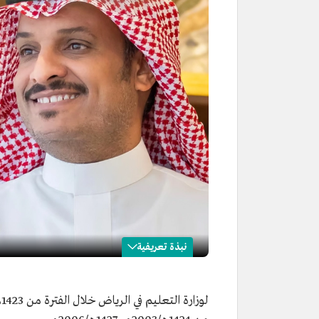
نبذة تعريفية
علي الحازمي
الاسم
علي الحازمي.