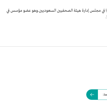
بق
16 رجب 1445هـ/28 يناير 2024م عضوًا في مجلس إدارة هيئة الصحفيين السعوديين.وهو عضو مؤسس في
امعة الملك
عة: