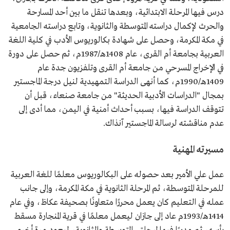
دراسة نقدية بعنوان "الثبيتي يتلو أسارير البلاد".
درس فيها المرحلة الابتدائية، وبعدها تنقل ما بين أحد المسارحة
رواية "غصون".
والحرث لإكمال دراسته المتوسطة والثانوية، وتابع دراسته الجامعية
رواية "قاع اليهود".
في مكة المكرمة، وحصل على شهادة بكالوريوس الأدب في كلية اللغة
العربية بجامعة أم القرى، عام 1408هـ/1987م، ثم حصل على دورة
في الإخراج المسرحي من جامعة أم القرى وتلفزيون جدة عام
1409هـ/1990م، كما أنهى الدراسة التمهيدية لنيل درجة الماجستير
بمجال "الدراسات الأدبية الحديثة" من جامعة صنعاء، قبل أن
تتوقف الدراسة فيها، بسبب أحداث أمنية في اليمن، مما أدى إلى
عدم مناقشته لرسالة الماجستير آنذاك.
مسيرته المهنية
عمل علي الأمير بعد حصوله على البكالوريوس معلمًا للغة العربية
للمرحلة المتوسطة، ثم المرحلة الثانوية في مكة المكرمة، وإلى جانب
عمله في التعليم كان يعمل محررًا متعاونًا بصحيفة عكاظ، وفي عام
1414هـ/1993م عاد إلى جازان ليعمل معلمًا في قرية المنجارة مسقط