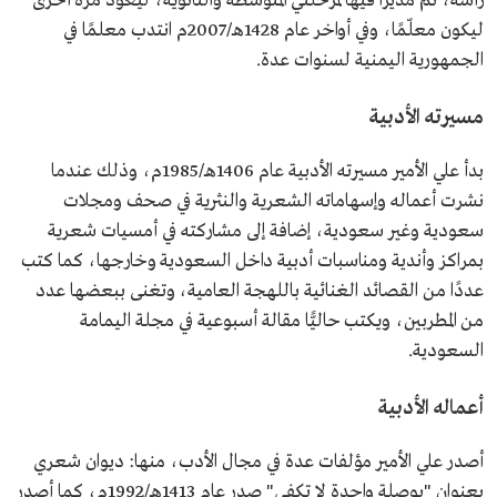
رأسه، ثم مديرًا فيها لمرحلتي المتوسطة والثانوية، ليعود مرة أخرى
ليكون معلّمًا، وفي أواخر عام 1428هـ/2007م انتدب معلمًا في
الجمهورية اليمنية لسنوات عدة.
مسيرته الأدبية
بدأ علي الأمير مسيرته الأدبية عام 1406هـ/1985م، وذلك عندما
نشرت أعماله وإسهاماته الشعرية والنثرية في صحف ومجلات
سعودية وغير سعودية، إضافة إلى مشاركته في أمسيات شعرية
بمراكز وأندية ومناسبات أدبية داخل السعودية وخارجها، كما كتب
عددًا من القصائد الغنائية باللهجة العامية، وتغنى ببعضها عدد
من المطربين، ويكتب حاليًّا مقالة أسبوعية في مجلة اليمامة
السعودية.
أعماله الأدبية
أصدر علي الأمير مؤلفات عدة في مجال الأدب، منها: ديوان شعري
بعنوان "بوصلة واحدة لا تكفي" صدر عام 1413هـ/1992م، كما أصدر