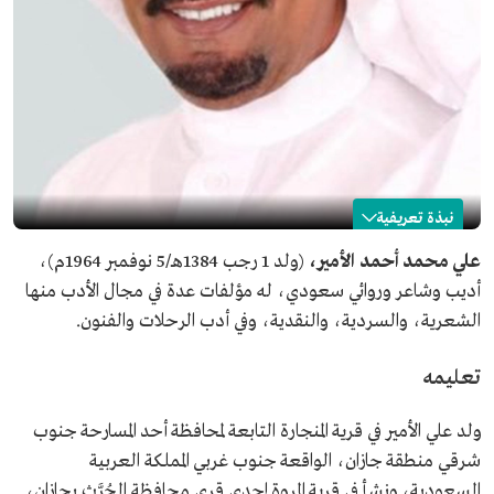
نبذة تعريفية
علي الأمير
علي محمد أحمد الأمير،
(ولد 1 رجب 1384هـ/5 نوفمبر 1964م)،
أديب وشاعر وروائي سعودي، له مؤلفات عدة في مجال الأدب منها
الاسم
علي الأمير.
الشعرية، والسردية، والنقدية، وفي أدب الرحلات والفنون.
تاريخ الميلاد
1964م.
المجال
أديب.
تعليمه
شاعر.
روائي سعودي.
ولد علي الأمير في قرية المنجارة التابعة لمحافظة أحد المسارحة جنوب
المؤهل العلمي
بكالوريوس اللغة العربية تخصص أدب.
شرقي منطقة جازان، الواقعة جنوب غربي المملكة العربية
من أعماله الأدبية
ديوان شعري بعنوان "بوصلة واحدة لا تكفي".
السعودية، ونشأ في قرية المروة إحدى قرى محافظة الحُرَّث بجازان،
ديوان شعري بعنوان "أرح جوادك".