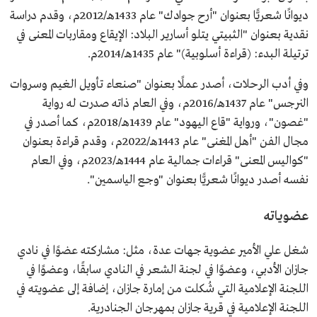
ديوانًا شعريًّا بعنوان "أرح جوادك" عام 1433هـ/2012م، وقدم دراسة
نقدية بعنوان "الثبيتي يتلو أسارير البلاد: الإيقاع ومقاربات المعنى في
ترتيلة البدء: (قراءة أسلوبية)" عام 1435هـ/2014م.
وفي أدب الرحلات، أصدر عملًا بعنوان "صنعاء تأويل الغيم وسروات
النرجس" عام 1437هـ/2016م، وفي العام ذاته صدرت له رواية
"غصون"، ورواية "قاع اليهود" عام 1439هـ/2018م، كما أصدر في
مجال الفن "أهل المغنى" عام 1443هـ/2022م، وقدم قراءة بعنوان
"كواليس المعنى" قراءات جمالية عام 1444هـ/2023م، وفي العام
نفسه أصدر ديوانًا شعريًّا بعنوان "وجع الياسمين".
عضوياته
شغل علي الأمير عضوية جهات عدة، مثل: مشاركته عضوًا في نادي
جازان الأدبي، وعضوًا في لجنة الشعر في النادي سابقًا، وعضوًا في
اللجنة الإعلامية التي شُكلت من إمارة جازان، إضافة إلى عضويته في
اللجنة الإعلامية في قرية جازان بمهرجان الجنادرية.