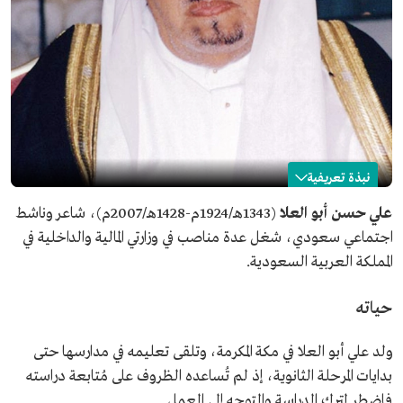
نبذة تعريفية
علي أبو العلا
علي حسن أبو العلا
(1343هـ/1924م-1428هـ/2007م)، شاعر وناشط
اجتماعي سعودي، شغل عدة مناصب في وزارتي المالية والداخلية في
الاسم
علي أبو العلا.
المملكة العربية السعودية.
التصنيف
شاعر، وناشط اجتماعي.
تاريخ الميلاد
1924م.
حياته
مكان الميلاد
مكة المكرمة.
تاريخ الوفاة
2007م.
ولد علي أبو العلا في مكة المكرمة، وتلقى تعليمه في مدارسها حتى
بدايات المرحلة الثانوية، إذ لم تُساعده الظروف على مُتابعة دراسته
فاضطر لترك الدراسة والتوجه إلى العمل.