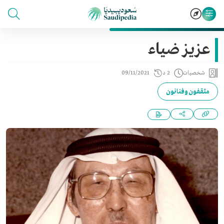
عزيز ضياء
شخصيات
2 د
09/11/2021
مثقفون وفنانون