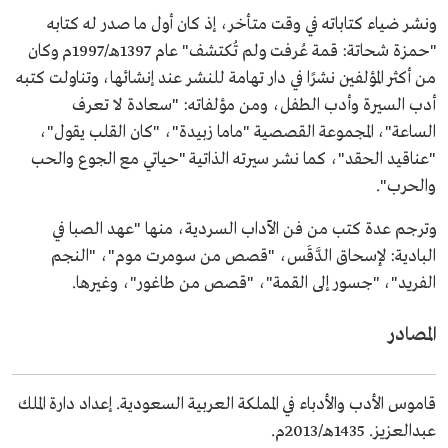
ونشر ضياء كتاباته في وقت متأخر، إذ كان أول ما صدر له كتابه
"حمزة شحاتة: قمة عُرفت ولم تُكتشف" عام 1397هـ/1997م وكان
من أكثر المؤلفين نشرًا في دار تهامة للنشر عند إنشائها، وتناولت كتبه
أدب السيرة وأدب الطفل، ومن مؤلفاته: "سعادة لا تعرف
الساعة"، المجموعة القصصية "ماما زبيدة"، "كان القلب يقول"،
"عناقيد الحقد"، كما نشر سيرته الذاتية "حياتي مع الجوع والحب
والحرب".
وترجم عدة كتب من فن الآداب السردية، منها "عهد الصبا في
البادية: لإسحاق الدَّقَس، "قصص من سومرت موم"، "النجم
الفريد"، "جسور إلى القمة"، "قصص من طاغور"، وغيرها.
المصادر
قاموس الأدب والأدباء في المملكة العربية السعودية. إعداد دارة الملك
عبدالعزيز. 1435هـ/2013م.