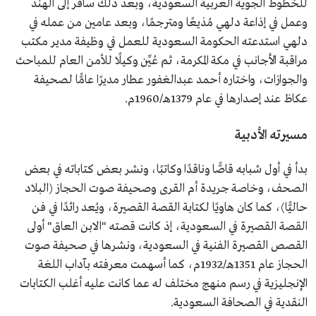
للخطوط الجوية العربية السعودية، وبعد ذلك سافر إلى الهند
وعمل في إذاعة دلهي مُذيعًا ومترجمًا، وبعد عامين من عمله في
دلهي استدعته الحكومة السعودية للعمل في وظيفة مدير مكتب
مراقبة الأجانب في مكة المكرمة، ثم عُيِّن وكيلًا للأمن العام للمباحث
والجوازات، واختاره أحمد عبدالغفور عطار مديرًا عامًّا لصحيفة
عكاظ عند إصدارها في عام 1379هـ/1960م.
مسيرته الأدبية
بدأ في أول شبابه قاصًّا وناقدًا وكاتبًا، ونشر بعض كتاباته في بعض
الصحف، وخاصة جريدة أم القرى وصحيفة صوت الحجاز (البلاد
حاليًّا)، كما كان هاويًا لكتابة القصة القصيرة، ويُعد رائدًا في فن
القصة القصيرة في السعودية، إذ كانت قصته "الابن العاق" أولى
القصص القصيرة الفنية في السعودية، ونشرها في صحيفة صوت
الحجاز عام 1351هـ/1932م، كما أسهمت معرفته بآداب اللغة
الإنجليزية في رسم منهج مختلف له عما كانت عليه أغلب الكتابات
النقدية في الصحافة السعودية.