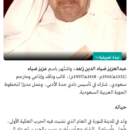
نبذة تعريفية
عزيز ضياء
عبدالعزيز ضياء الدين زاهد،
واشتُهر باسم
عزيز ضياء
(1332هـ/1914م- 1418هـ/1997م)، كاتب وناقد وإذاعي ومترجم
الاسم
عزيز ضياء.
سعودي، شارك في تأسيس نادي جدة الأدبي، وعمل مديرًا للخطوط
التصنيف
كاتب، وناقد، وإذاعي، ومترجم.
الجوية العربية السعودية.
تاريخ الميلاد
1914م.
مكان الميلاد
المدينة المنورة.
حياته
تاريخ الوفاة
1997م.
ولد في المدينة المنورة في العام الذي نشبت فيه الحرب العالمية الأولى،
وأُجلي وأُسرته إلى الشام مع أسر أخرى بسبب الحرب، ثم عاد إلى