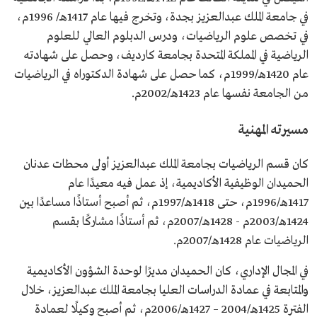
المكرمة.
في جامعة الملك عبدالعزيز بجدة، وتخرج فيها عام 1417هـ/ 1996م،
المشاركة في مشروع تصنيف الجامعات السعودية.
في تخصص علوم الرياضيات، ودرس الدبلوم العالي للعلوم
الرياضية في المملكة المتحدة بجامعة كارديف، وحصل على شهادته
عام 1420هـ/1999م، كما حصل على شهادة الدكتوراه في الرياضيات
من الجامعة نفسها عام 1423هـ/2002م.
مسيرته المهنية
كان قسم الرياضيات بجامعة الملك عبدالعزيز أولى محطات عدنان
الحميدان الوظيفية الأكاديمية، إذ عمل فيه معيدًا عام
1417هـ/1996م، حتى 1418هـ/1997م، ثم أصبح أستاذًا مساعدًا بين
1424هـ/2003م - 1428هـ/2007م، ثم أستاذًا مشاركًا بقسم
الرياضيات عام 1428هـ/2007م.
في المجال الإداري، كان الحميدان مديرًا لوحدة الشؤون الأكاديمية
والمتابعة في عمادة الدراسات العليا بجامعة الملك عبدالعزيز، خلال
الفترة 1425هـ/2004 – 1427هـ/2006م، ثم أصبح وكيلًا لعمادة