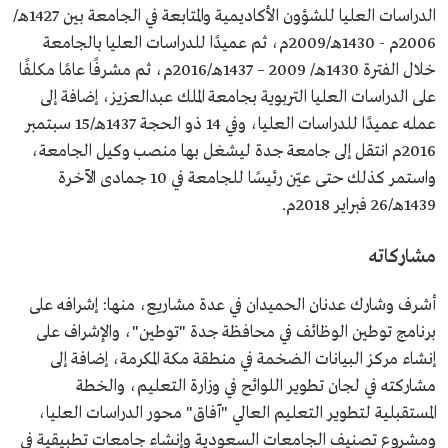
الدراسات العليا للشؤون الأكاديمية والمتابعة في الجامعة بين 1427هـ/
2006م - 1430هـ/2009م، ثم عميدًا للدراسات العليا بالجامعة
خلال الفترة 1430هـ/ 2009 – 1437هـ/2016م، ثم مشرفًا عامًا مكلفًا
على الدراسات العليا التربوية بجامعة الملك عبدالعزيز، إضافة إلى
عمله عميدًا للدراسات العليا، وفي 14 ذو الحجة 1437هـ/15 سبتمبر
2016م انتقل إلى جامعة جدة ليشغل بها منصب وكيل الجامعة،
واستمر كذلك حتى عيّن رئيسًا للجامعة في 10 جمادى الآخرة
1439هـ/26 فبراير 2018م.
مشاركاته
أشرف وشارك عدنان الحميدان في عدة مشاريع، منها: إشرافه على
برنامج توطين الوظائف في محافظة جدة "توطين"، والإشراف على
إنشاء مركز البيانات الضخمة في منطقة مكة المكرمة، إضافة إلى
مشاركته في لجان تطوير اللوائح في وزارة التعليم، والخطة
المستقبلية لتطوير التعليم العالي "آفاق" محور الدراسات العليا،
ومشروع تصنيف الجامعات السعودية وإنشاء جامعات تطبيقية في