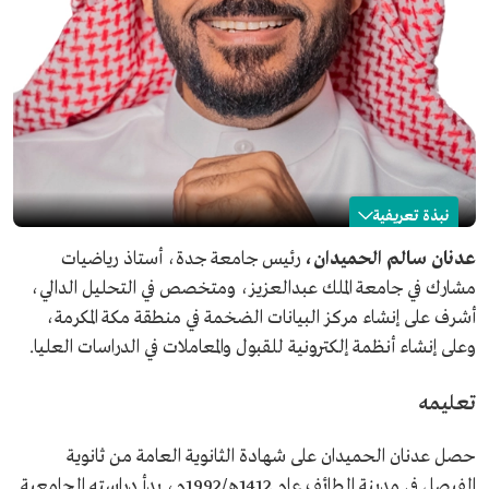
نبذة تعريفية
عدنان الحميدان
عدنان سالم الحميدان،
رئيس جامعة جدة، أستاذ رياضيات
مشارك في جامعة الملك عبدالعزيز، ومتخصص في التحليل الدالي،
الاسم
عدنان الحميدان.
أشرف على إنشاء مركز البيانات الضخمة في منطقة مكة المكرمة،
المنصب الحالي
رئيس جامعة جدة.
وعلى إنشاء أنظمة إلكترونية للقبول والمعاملات في الدراسات العليا.
المؤهلات العلمية
بكالوريوس في علوم الرياضيات من جامعة الملك عبدالعزيز.
دبلوم عالي للعلوم الرياضية في المملكة المتحدة بجامعة
كارديف.
تعليمه
دكتوراه في الرياضيات في المملكة المتحدة بجامعة كارديف.
من مشاركاته
برنامج توطين الوظائف في محافظة جدة "توطين"
حصل عدنان الحميدان على شهادة الثانوية العامة من ثانوية
مشرف على إنشاء مركز البيانات الضخمة في منطقة مكة
الفيصل في مدينة الطائف عام 1412هـ/1992م، بدأ دراسته الجامعية