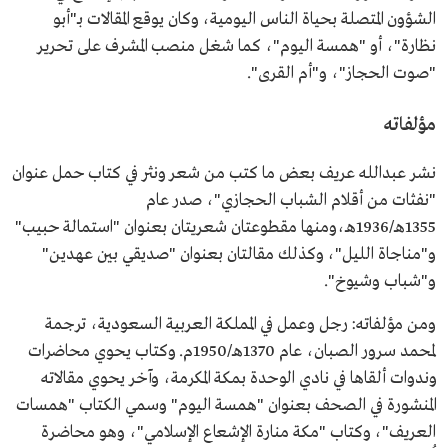
الشؤون المتصلة بحياة الناس اليومية، وكان يوقع المقالات بـ"أبو
نظارة"، أو "همسة اليوم"، كما شغل منصب المشرف على تحرير
"صوت الحجاز"، و"أم القرى".
مؤلفاته
نشر عبدالله عريف بعض ما كتب من شعر ونثر في كتاب حمل عنوان
"نفثات من أقلام الشباب الحجازي"، صدر عام
1355هـ/1936هـ،ومنها مقطوعتان شعريتان بعنوان "استمالة حبيب"
و"مناجاة الليل"، وكذلك مقالتان بعنوان "صديقي بين عهدين"
و"شباب وشيوخ".
ومن مؤلفاته: رجل وعمل في المملكة العربية السعودية، ترجمة
لمحمد سرور الصبان، عام 1370هـ/1950م. وكتاب يحوي محاضرات
وندوات ألقاها في نادي الوحدة بمكة المكرمة، وآخر يحوي مقالاته
المنشورة في الصحف بعنوان "همسة اليوم" وسمي الكتاب "همسات
العريف"، وكتاب "مكة منارة الإشعاع الإسلامي"، وهو محاضرة