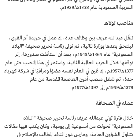
العربية السعودية عام 1358هـ/1939م.
مناصب تولاها
تنقّل عبدالله عريف بين وظائف عدة، إذ عمل في جريدة أم القرى،
ليلتحق بعدها بوزارة المالية، ثم تولى رئاسة تحرير صحيفة "البلاد
السعودية" عام 1365هـ/1945م، بعد أن استأنفت صدورها، إثر
توقفها خلال الحرب العالمية الثانية، واستمر في هذا المنصب حتى عام
1377هـ/1957م، إذ عُين في العام نفسه عضوًا ومراقبًا في شركة كهرباء
جدة، ثم شغل منصب أمين العاصمة المقدسة من عام
1379هـ/1959م إلى 1397هـ/1977م.
عمله في الصحافة
خلال فترة تولي عبدالله عريف رئاسة تحرير صحيفة "البلاد
السعودية" تحولت من أسبوعية إلى يومية، وكان يكتب فيها مقالات
تتناول الشؤون العامة، ومارس دور الناقد المطالب بالإصلاح في