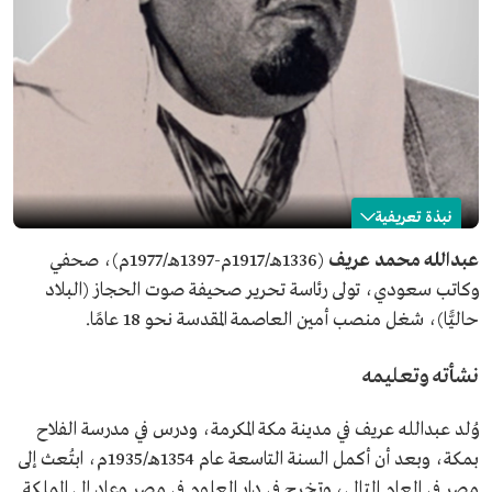
نبذة تعريفية
عبدالله عريف
عبدالله محمد عريف
(1336هـ/1917م-1397هـ/1977م)، صحفي
وكاتب سعودي، تولى رئاسة تحرير صحيفة صوت الحجاز (البلاد
الاسم
عبدالله عريف.
حاليًّا)، شغل منصب أمين العاصمة المقدسة نحو 18 عامًا.
التصنيف
صحفي وكاتب سعودي.
تاريخ الميلاد
1917م.
نشأته وتعليمه
تاريخ الوفاة
1977م.
مكان الميلاد والوفاة
مكة المكرمة.
وُلد عبدالله عريف في مدينة مكة المكرمة، ودرس في مدرسة الفلاح
بمكة، وبعد أن أكمل السنة التاسعة عام 1354هـ/1935م، ابتُعث إلى
مصر في العام التالي، وتخرج في دار العلوم في مصر وعاد إلى المملكة