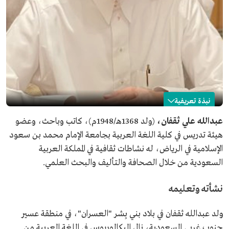
نبذة تعريفية
عبدالله ثقفان
عبدالله علي ثقفان،
(ولد 1368هـ/1948م)، كاتب وباحث، وعضو
هيئة تدريس في كلية اللغة العربية بجامعة الإمام محمد بن سعود
الاسم
عبدالله ثقفان.
الإسلامية في الرياض، له نشاطات ثقافية في المملكة العربية
المجال المهني
كاتب وباحث.
السعودية من خلال الصحافة والتأليف والبحث العلمي.
تاريخ الميلاد
1948م.
مكان الميلاد
بلاد بني بشر "العسران" بمنطقة عسير.
نشأته وتعليمه
المؤهلات العلمية
الدكتوراه من جامعة الإمام محمد بن سعود الإسلامية.
ولد عبدالله ثقفان في بلاد بني بِشر "العسران"، في منطقة عسير
جنوب غربي السعودية، نال البكالوريوس في اللغة العربية من