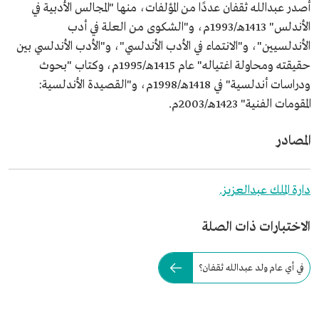
أصدر عبدالله ثقفان عددًا من المؤلفات، منها "المجالس الأدبية في
الأندلس" 1413هـ/1993م، و"الشكوى من العلة في أدب
الأندلسيين"، و"الانتماء في الأدب الأندلسي"، و"الأدب الأندلسي بين
حقيقته ومحاولة اغتياله" عام 1415هـ/1995م، وكتاب "بحوث
ودراسات أندلسية" في 1418هـ/1998م، و"القصيدة الأندلسية:
المقومات الفنية" 1423هـ/2003م.
المصادر
دارة الملك عبدالعزيز.
الاختبارات ذات الصلة
في أي عام ولد عبدالله ثقفان؟