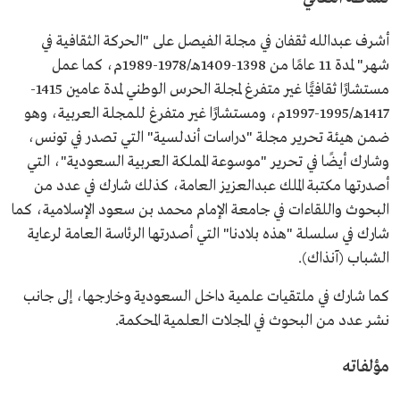
أشرف عبدالله ثقفان في مجلة الفيصل على "الحركة الثقافية في
شهر" لمدة 11 عامًا من 1398-1409هـ/1978-1989م، كما عمل
مستشارًا ثقافيًّا غير متفرغ لمجلة الحرس الوطني لمدة عامين 1415-
1417هـ/1995-1997م، ومستشارًا غير متفرغ للمجلة العربية، وهو
ضمن هيئة تحرير مجلة "دراسات أندلسية" التي تصدر في تونس،
وشارك أيضًا في تحرير "موسوعة المملكة العربية السعودية"، التي
أصدرتها مكتبة الملك عبدالعزيز العامة، كذلك شارك في عدد من
البحوث واللقاءات في جامعة الإمام محمد بن سعود الإسلامية، كما
شارك في سلسلة "هذه بلادنا" التي أصدرتها الرئاسة العامة لرعاية
الشباب (آنذاك).
كما شارك في ملتقيات علمية داخل السعودية وخارجها، إلى جانب
نشر عدد من البحوث في المجلات العلمية المحكمة.
مؤلفاته