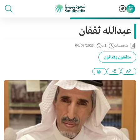
عبدالله ثقفان
شخصيات
1 د
06/03/2023
مثقفون وفنانون