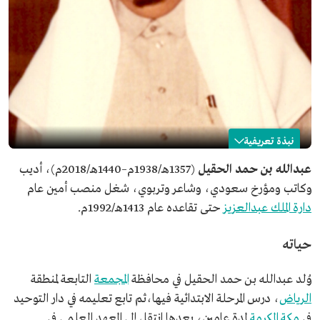
نبذة تعريفية
عبدالله بن حمد الحقيل
عبدالله بن حمد الحقيل
(1357هـ/1938م–1440هـ/2018م)، أديب
وكاتب ومؤرخ سعودي، وشاعر وتربوي، شغل منصب أمين عام
الاسم
عبدالله بن حمد الحقيل.
دارة الملك عبدالعزيز
حتى تقاعده عام 1413هـ/1992م.
تاريخ الميلاد
1357هـ/1938م.
مكان الميلاد
محافظة المجمعة.
حياته
تاريخ الوفاة
1440هـ/2018م.
المجال المهني
أديب.
وُلد عبدالله بن حمد الحقيل في محافظة
المجمعة
التابعة لمنطقة
شاعر.
الرياض
، درس المرحلة الابتدائية فيها،ثم تابع تعليمه في دار التوحيد
كاتب.
في
مكة المكرمة
لمدة عامين، بعدها انتقل إلى المعهد العلمي في
مؤرخ وتربوي.