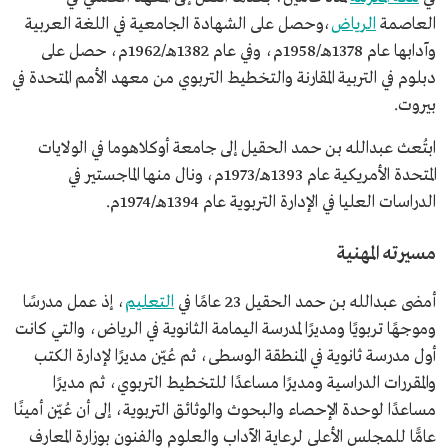
العاصمة
الرياض
،وحصل على الشهادة الجامعية في اللغة العربية
وآدابها عام 1378هـ/1958م، وفي عام 1382هـ/1962م، حصل على
دبلوم في التربية المقارنة والتخطيط التربوي من معهد الأمم المتحدة في
بيروت.
ابتُعث عبدالله بن حمد الحقيل إلى جامعة أوكلاهوما في الولايات
المتحدة الأمريكية عام 1393هـ/1973م، ونال منها الماجستير في
الدراسات العليا في الإدارة التربوية عام 1394هـ/1974م.
مسيرته المهنية
أمضى عبدالله بن حمد الحقيل 23 عامًا في
التعليم
، إذ عمل مدرسًا
وموجهًا تربويًا ومديرًا لمدرسة اليمامة الثانوية في الرياض، والتي كانت
أول مدرسة ثانوية في المنطقة الوسطى، ثم عُيّن مديرًا لإدارة الكتب
والمقررات الدراسية ومديرًا مساعدًا للتخطيط التربوي، ثم مديرًا
مساعدًا لوحدة الإحصاء والبحوث والوثائق التربوية، إلى أن عُيّن أمينًا
عامًّا للمجلس الأعلى لرعاية الآداب والعلوم والفنون بوزارة المعارف