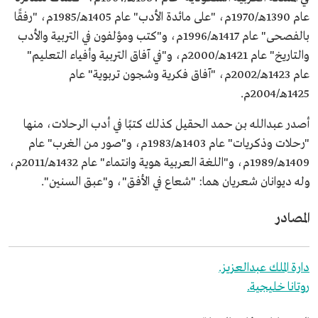
عام 1390هـ/1970م، "على مائدة الأدب" عام 1405هـ/1985م، "رفقًا
بالفصحى" عام 1417هـ/1996م، و"كتب ومؤلفون في التربية والأدب
والتاريخ" عام 1421هـ/2000م، و"في آفاق التربية وأفياء التعليم"
عام 1423هـ/2002م، "آفاق فكرية وشجون تربوية" عام
1425هـ/2004م.
أصدر عبدالله بن حمد الحقيل كذلك كتبًا في أدب الرحلات، منها
"رحلات وذكريات" عام 1403هـ/1983م، و"صور من الغرب" عام
1409هـ/1989م، و"اللغة العربية هوية وانتماء" عام 1432هـ/2011م،
وله ديوانان شعريان هما: "شعاع في الأفق"، و"عبق السنين".
المصادر
دارة الملك عبدالعزيز.
روتانا خليجية.