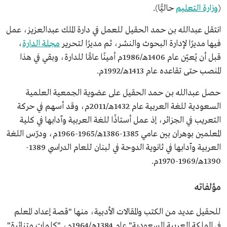
(
وزارة التعليم
حاليًّا).
انتقل عبدالله بن حمد الحقيل للعمل في دارة الملك عبدالعزيز، عمل
فيها مديرًا لإدارة البحوث والنشر، ثم مديرًا لتحرير
مجلة الدارة
،
قبل أن يُعيّن عام 1406هـ/1986م أمينًا عامًّا للدارة، وبقي في هذا
المنصب حتى تقاعده عام 1413هـ/1992م.
حصل عبدالله بن حمد الحقيل على عضوية الجمعية العلمية
السعودية للغة العربية عام 1432هـ/2011م، وقد أسهم في حركة
التعريب في الجزائر، إذ عمل أستاذًا للغة العربية وآدابها في كلية
المعلمين بوهران بين عامي 1385-1386هـ/1965-1966م، ودرّس اللغة
العربية وآدابها في ثانوية الدوحة في لبنان للعام الدراسي 1389-
1390هـ/1969-1970م.
مؤلفاته
للحقيل عديد من الكتب والمقالات الأدبية، منها "قصة إعداد المعلم
في المملكة العربية السعودية" عام 1384هـ/1964م، "كلمات متناثرة"