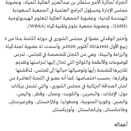
الخبراء لجائزة الأمير سلطان بن عبدالعزيز العالمية للمياه، وعضوية
مجلس الإدارة ومسؤول البرامج العلمية في الجمعية السعودية
للهندسة المدنية، وعضوية الجمعية العالمية للعلوم الهيدرولوجية
(IAHS)، وعضوية جمعية علوم وتقنية المياه (WRSA).
واُختير الوقداني عضوًا في مجلس الشورى في دورته الثامنة بدءًا من 3
ربيع الأول 1442هـ/20 أكتوبر 2020م. وأسندت له عضوية لجنة المياه
والزراعة والبيئة، وهي من اللجان المتخصصة في المجلس، تدرس
الموضوعات والأنظمة واللوائح التي تحال إليها لدراستها وتقديم
تقاريرها المتضمنة رأيها وتوصياتها حيالها إلى المجلس، لمناقشتها
وإقرارها، بحسب اختصاصها. كما أنه عضو في اللجنة العاشرة من
لجان الصداقة البرلمانية في مجلس الشورى، والتي تشمل برلمانات
دول: الإمارات، والبحرين، والكويت، وعمان، وقطر، واليمن،
والصين، وكوريا الجنوبية، ومنغوليا، وكازاخستان، وقيرغيزستان،
وطاجكستان، وتركمانستان، وأوزبكستان.
أعماله