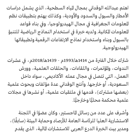
اهتم عبدالله الوقداني بمجال المياه السطحية، الذي يشمل دراسات
الأمطار والسيول والسدود والأودية، وكذلك يهتم بتطبيقات نظم
المعلومات الجغرافية في مجال الهيدرولوجيا، وفي بناء قواعد
المعلومات المكانية. ولديه خبرة في استخدام النماذج الرياضية للتنبؤ
بالسيول وبناء واستخدام نماذج الارتفاعات الرقمية وتطبيقاتها
الهيدرولوجية.
شارك خلال الفترة من 1414هـ/1993م - 1439هـ/2018م، في عشرات
الندوات، والمؤتمرات، واللقاءات، والحلقات العلمية، وورش
العمل، التي تتصل في مجال عمله الأكاديمي، سواء داخل
السعودية، أو خارجها. وأنتج الوقداني عدة مؤلفات وبحوث علمية
(بعضها مشترك)، قدمها في ملتقيات علمية، أو نشرها في مجلات
علمية محكمة محليًّا وخارجيًّا.
وأشرف على عدد من رسائل الماجستير، وكان عضوًا في اللجنة
الاستشارية العليا للرئاسة العامة للأرصاد وحماية البيئة (سابقًا)،
ومدير بيت الخبرة الدرع العربي للاستشارات المائية، الذي يقدم