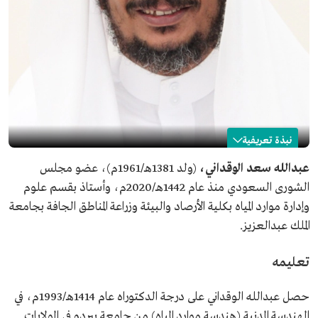
نبذة تعريفية
عبدالله الوقداني
عبدالله سعد الوقداني،
(ولد 1381هـ/1961م)، عضو مجلس
الشورى السعودي منذ عام 1442هـ/2020م، وأستاذ بقسم علوم
الاسم
عبدالله الوقداني.
وإدارة موارد المياه بكلية الأرصاد والبيئة وزراعة المناطق الجافة بجامعة
تاريخ الميلاد
1961م.
الملك عبدالعزيز.
المنصب
عضو مجلس الشورى.
تاريخ التعيين
2020م.
تعليمه
المؤهلات العلمية
بكالوريوس في الهندسة المدنية من جامعة الملك عبدالعزيز.
ماجستير في علوم وإدارة موارد المياه من جامعة الملك
حصل عبدالله الوقداني على درجة الدكتوراه عام 1414هـ/1993م، في
عبدالعزيز.
الهندسة المدنية (هندسة موارد المياه) من جامعة بيردو في الولايات
دكتوراه في الهندسة المدنية (هندسة موارد المياه) من جامعة