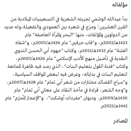
مؤلفاته
بدأ عبدالله الوشمي تجربته الشعرية في التسعينيات الميلادية من
القرن العشرين؛ ومزج في شعره بين العمودي والتفعيلة،وله عديد
من الدواوين والمؤلفات، منها "البحر والمرأة العاصفة" عام
1423هـ/2002م، و"قاب حرفين" عام 1426هـ/2005م، و"شفاه
الفتنة" عام 1432هـ/2011م، وكتاب "جهود أبي الحسن الندوي
النقدية في تأصيل منهج الأدب الإسلامي" عام 1426هـ/2005م،
وكتاب "فتنة القول بتعليم البنات"، الذي رصد فيه ظاهرة الممانعة
لتعليم البنات في بداياته، وعرض فيه لبعض المواقف السياسية،
و"سراج القصائد مختارات من شعر أبي تمام" عام 1428هـ/2007م،
و"وجه الشعر، قراءة في مآخذ النقاد على معاني أبي تمام" عام
1430هـ/2009م، وديوان "مفردات أوشكت"، و"الإعجاز المُحرّم" عام
1442هـ/2021م.
المصادر