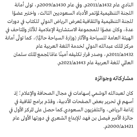
النادي عام 1432هـ/2011م. وفي عام 1430هـ/2009م، تولى أمانة
اللجنة التنظيمية لمؤتمر الأدباء السعوديين الثالث، واختير عضوًا
للجنة التنظيمية والثقافية لمعرض الرياض الدولي للكتاب في دورات
عدة، وكان عضوًا للمجموعة الاستشارية الإعلامية للآثار والمتاحف في
الهيئة العامة للسياحة والآثار (وزارة السياحة حاليًّا)، كما تولّى أمانة
مركز الملك عبدالله الدولي لخدمة اللغة العربية عام
1432هـ/2011م، وصدر قرار تكليفه أمينًا عامًا لمجمع الملك سلمان
العالمي للغة العربية عام 1443هـ/2021م.
مشاركاته وجوائزه
كان لعبدالله الوشمي إسهامات في مجال الصحافة والإعلام؛ إذ
أسهم في تحرير بعض الصفحات الأدبية، وقدّم برامج ثقافية في
إذاعة الرياض، والتلفزيون السعودي.كما حصل على المركز الأول في
جائزة الأمير فيصل بن فهد للإبداع الشعري في دورتها الأولى عام
1421هـ/2000م.