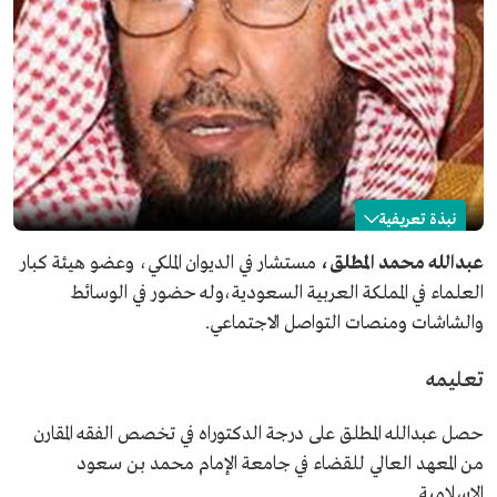
نبذة تعريفية
عبدالله المطلق
عبدالله محمد المطلق،
مستشار في الديوان الملكي، وعضو هيئة كبار
العلماء في المملكة العربية السعودية،وله حضور في الوسائط
الاسم
عبدالله المطلق.
والشاشات ومنصات التواصل الاجتماعي.
المنصب الحالي
مستشار بالديوان الملكي.
عضو هيئة كبار العلماء بالسعودية.
تعليمه
المؤهلات العلمية
الدكتوراه في الفقه المقارن من المعهد العالي للقضاء بجامعة
الإمام محمد بن سعود الإسلامية.
حصل عبدالله المطلق على درجة الدكتوراه في تخصص الفقه المقارن
من مؤلفاته
كتاب فقه السنة الميسر.
عقد التوريد.
من المعهد العالي للقضاء في جامعة الإمام محمد بن سعود
التحقيق في جرائم الأعراض.
الإسلامية.