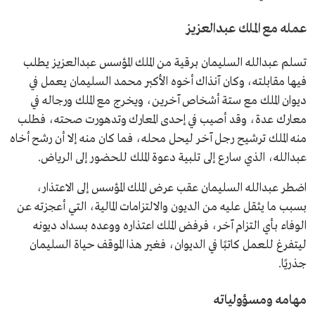
عمله مع الملك عبدالعزيز
تسلم عبدالله السليمان برقية من الملك المؤسس عبدالعزيز يطلب
فيها مقابلته، وكان آنذاك أخوه الأكبر محمد السليمان يعمل في
ديوان الملك مع ستة أشخاص آخرين، ويخرج مع الملك ورجاله في
معارك عدة، وقد أصيب في إحدى المعارك وتدهورت صحته، فطلب
منه الملك ترشيح رجل آخر ليحل محله، فما كان منه إلا أن رشح أخاه
عبدالله، الذي سارع إلى تلبية دعوة الملك للحضور إلى الرياض.
اضطر عبدالله السليمان عقب عرض الملك المؤسس إلى الاعتذار،
بسبب ما يثقل عليه من الديون والالتزامات المالية، التي أعجزته عن
الوفاء بأي التزام آخر، فرفض الملك اعتذاره ووعده بسداد ديونه
ليتفرغ للعمل كاتبًا في الديوان، فغير هذا الموقف حياة السليمان
جذريًا.
مهامه ومسؤولياته