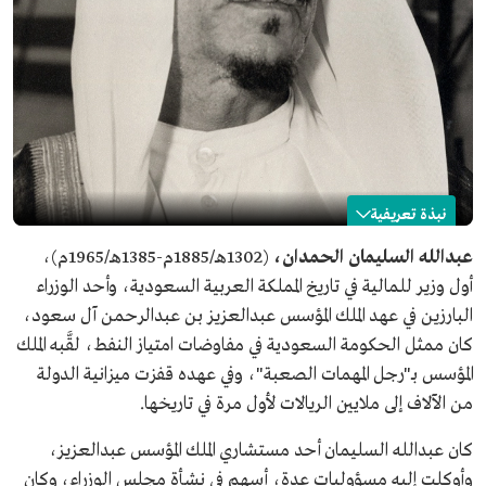
نبذة تعريفية
عبدالله السليمان
عبدالله السليمان الحمدان،
(1302هـ/1885م-1385هـ/1965م)،
أول وزير للمالية في تاريخ المملكة العربية السعودية، وأحد الوزراء
الاسم
عبدالله السليمان.
البارزين في عهد الملك المؤسس عبدالعزيز بن عبدالرحمن آل سعود،
تاريخ الميلاد
1885م.
كان ممثل الحكومة السعودية في مفاوضات امتياز النفط، لقَّبه الملك
مكان الميلاد
محافظة عنيزة.
المؤسس بـ"رجل المهمات الصعبة"، وفي عهده قفزت ميزانية الدولة
تاريخ الوفاة
1965م.
من الآلاف إلى ملايين الريالات لأول مرة في تاريخها.
مكان الوفاة
مدينة جدة.
كان عبدالله السليمان أحد مستشاري الملك المؤسس عبدالعزيز،
وأوكلت إليه مسؤوليات عدة، أسهم في نشأة مجلس الوزراء، وكان