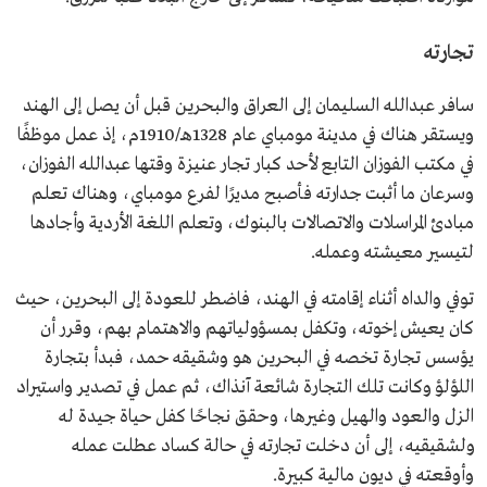
تجارته
سافر عبدالله السليمان إلى العراق والبحرين قبل أن يصل إلى الهند
ويستقر هناك في مدينة مومباي عام 1328هـ/1910م، إذ عمل موظفًا
في مكتب الفوزان التابع لأحد كبار تجار عنيزة وقتها عبدالله الفوزان،
وسرعان ما أثبت جدارته فأصبح مديرًا لفرع مومباي، وهناك تعلم
مبادئ المراسلات والاتصالات بالبنوك، وتعلم اللغة الأردية وأجادها
لتيسير معيشته وعمله.
توفي والداه أثناء إقامته في الهند، فاضطر للعودة إلى البحرين، حيث
كان يعيش إخوته، وتكفل بمسؤولياتهم والاهتمام بهم، وقرر أن
يؤسس تجارة تخصه في البحرين هو وشقيقه حمد، فبدأ بتجارة
اللؤلؤ وكانت تلك التجارة شائعة آنذاك، ثم عمل في تصدير واستيراد
الزل والعود والهيل وغيرها، وحقق نجاحًا كفل حياة جيدة له
ولشقيقيه، إلى أن دخلت تجارته في حالة كساد عطلت عمله
وأوقعته في ديون مالية كبيرة.