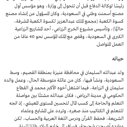
رئيسًا لوكالة الدفاع قبل أن تتحول إلى وزارة، وهو مؤسس أول
مصنع أسمنت وطني في السعودية، وكان المسؤول عن إنشاء مصنع
كسوة الكعبة (مجمع الملك عبدالعزيز لكسوة الكعبة المشرفة،
حاليًّا)، وتأسيس مشروع الخرج الزراعي، أحد المشاريع الزراعية
الكبرى في السعودية، وقضى مع الملك المؤسس نحو 40 عامًا من
العمل المتواصل.
حياته
ولد عبدالله السليمان في محافظة عنيزة بمنطقة القصيم، وسط
السعودية، ونشأ فيها، كان من عائلة متوسطة الحال، وعمل والده
سليمان في الزراعة، فيما اشتغل أخوه الأكبر محمد في القطاع
الحكومي في مدينة الرياض، فكان عبدالله مشتتًا بين مواصلة
التعلم والحاجة إلى كسب المال لتحسين المستوى المعيشي، إذ اتجه
للتعلم في الكتاتيب منذ صغره، وتردد على المشايخ وعلماء
الشريعة، فحفظ القرآن ودرس اللغة العربية والحساب، لكن
موارده أصبحت شحيحة، فسافر إلى خارج البلاد طلبًا للرزق.