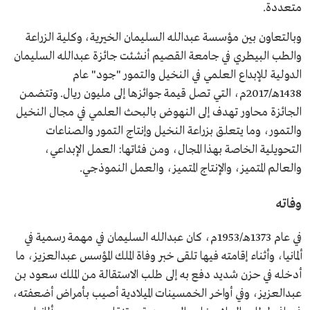
متعددة.
وبالتعاون بين مؤسسة عبدالله السليمان الخيرية، وكلية الزراعة
والطب البيطري في جامعة القصيم أنشئت جائزة عبدالله السليمان
الدولية للإبداع العلمي في النخيل والتمور "جود" عام
1438هـ/2017م، التي تصل قيمة جوائزها إلى مليون ريال. وتتضمن
الجائزة محاور تهدف إلى النهوض بالبحث العلمي في مجال النخيل
والتمور، وما يتعلق بزراعة النخيل وإنتاج التمور والصناعات
التحويلية الخاصة بهذا المجال، ومن فئاتها: العمل الإبداعي،
والعالم المتميز، والإنتاج المتميز، والعمل النموذجي.
وفاته
في عام 1373هـ/1953م، كان عبدالله السليمان في مهمة رسمية في
ألمانيا، وأثناء إقامته فيها تلقى خبر وفاة الملك المؤسس عبدالعزيز، ما
أدخله في حزن شديد دفع به إلى طلب الاستقالة من الملك سعود بن
عبدالعزيز، وفي أواخر الخمسينات الميلادية أصيب بأمراض أضعفته،