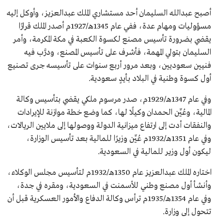
أصبح عبدالله السليمان أحد مستشاري الملك عبدالعزيز، وأوكل إليه
مسؤوليات ومهام عدة، ففي عام 1345هـ/1927م أصدر الملك قرارًا
يقضي بضرورة تأسيس مصنع لكسوة الكعبة في مكة المكرمة، وأمر
السليمان بتولي المهمة، فأشرف على تأسيس المصنع، ودرَّب فيه
فنيين سعوديين، وبعد مرور أربع سنوات على تأسيسه جرى تصنيع
أول كسوة وطنية في البلاد بأيدٍ سعودية.
وفي عام 1347هـ/1929م، صدر مرسوم ملكي يقضي بتأسيس وكالة
المالية، وعُيِّن الحمدان وكيلًا لها، كما وضع خطة موازنة للإيرادات
والنفقات أدت إلى ارتفاع ميزانية الدولة ووصولها إلى ملايين الريالات،
وفي عام 1351هـ/1932م عُيِّن وزيرًا للمالية بعد تأسيس الوزارة،
ليكون أول وزير للمالية في السعودية.
اختاره الملك عبدالعزيز عام 1350هـ/1932م لتأسيس مجلس الوكلاء،
وأنشأ أول مصنع وطني للأسمنت في السعودية، ومقره في جدة،
وفي عام 1354هـ/1935م ترأس وكالة الدفاع والأمور العسكرية قبل أن
تتحول إلى وزارة.