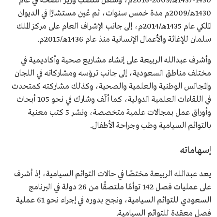
1430-1437هـ/2009-2016م، وشغل منصب وزير الصحة في عام
1430هـ/2009م مدة خمس سنوات، ثم عُين مستشارًا في الديوان
الملكي عام 1435هـ/2014م، إلى جانب الإشراف العام على مركز الملك
سلمان للإغاثة والأعمال الإنسانية منذ عام 1436هـ/2015م.
وأشرف عبدالله الربيعة على إنشاء مشاريع صحية وأكاديمية في
مختلف مناطق السعودية، إلى جانب ترؤسه ومشاركاته في اللجان
والمجالس الوطنية والعلمية والصحية، وكذلك مشاركته كمتحدث
في اللقاءات العلمية الدولية، كما ألّف وشارك في نحو 105 أبحاث
وأوراق عمل بمجالات علمية متخصصة، ونشر 5 كتب معنية
بالتوائم السيامية وطب وجراحة الأطفال.
إسهاماته
يعد عبدالله الربيعة مختصًا في حالات التوائم السيامية، إذ أشرف
على عمليات فصل 142 توأمًا ملتصقًا من 26 دولة في البرنامج
السعودي للتوائم السيامية، ونجح بدوره في إجراء نحو 61 عملية
فصل معقدة للتوائم السيامية.