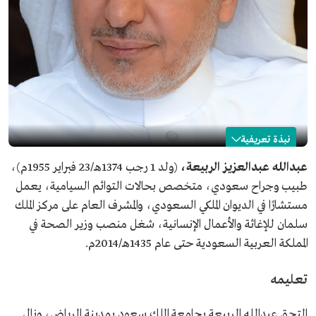
نبذة تعريفية
عبدالله الربيعة
عبدالله عبدالعزيز الربيعة،
(ولد 1 رجب 1374هـ/23 فبراير 1955م)،
طبيب وجراح سعودي، متخصص بحالات التوائم السيامية، يعمل
الاسم
عبدالله الربيعة.
مستشارًا في الديوان الملكي السعودي، والمشرف العام على مركز الملك
المجال المهني
طبيب وجراح سعودي.
سلمان للإغاثة والأعمال الإنسانية، شغل منصب وزير الصحة في
تاريخ الولادة
1955م.
المملكة العربية السعودية حتى عام 1435هـ/2014م.
التخصص
متخصص بحالات التوائم السيامية.
المنصب الحالي
مستشار بالديوان الملكي السعودي.
تعليمه
مشرف عام على مركز الملك سلمان للإغاثة والأعمال الإنسانية.
المؤهلات العلمية
البكالوريوس في الطب والجراحة.
التحق عبدالله الربيعة بجامعة الملك سعود بمدينة الرياض، ونال