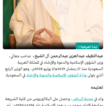
نبذة تعريفية
عبداللطيف آل الشيخ
عبداللطيف عبدالعزيز عبدالرحمن آل الشيخ،
صاحب معالي،
وزير الشؤون الإسلامية والدعوة والإرشاد في المملكة العربية
الاسم
عبداللطيف آل الشيخ.
السعودية منذ 17 رمضان 1439هـ/2 يونيو 2018م، وهو الوزير الرابع
مكان الميلاد
مدينة الرياض.
الذي يتولى
وزارة الشؤون الإسلامية والدعوة والإرشاد
في السعودية.
المنصب الحالي
وزير الشؤون الإسلامية والدعوة والإرشاد.
تاريخ التعيين
17 رمضان 1439هـ/2 يونيو 2018م.
تعليمه
المؤهلات العلمية
بكالوريوس من كلية الشريعة.
ماجستير في الفقه المقارن.
ولد في
مدينة الرياض
، وحصل على البكالوريوس من كلية الشريعة
دكتوراه في الشريعة.
بجامعة الإمام محمد بن سعود الإسلامية عام 1394هـ/1974م، ثم