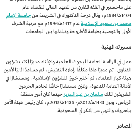
على ماجستير في الفقه المقارن من المعهد العالي للقضاء عام
1404هـ/1984م، ونال درجة الدكتوراه في الشريعة من
جامعة الإمام
محمد بن سعود الإسلامية
عام 1417هـ/1996م مع مرتبة الشرف
الأولى والتوصية بطباعة الأطروحة وتبادلها بين الجامعات.
مسيرته المهنية
عمل في الرئاسة العامة للبحوث العلمية والإفتاء مديرًا لمكتب شؤون
الفتاوى، ثم مديرًا عامًا مكلفًا بإدارة التفتيش، ثم مساعدًا ثانيًا لأمين
هيئة كبار العلماء، ثم اُختير خبيرًا للشؤون الإسلامية، ومستشارًا في
الأمانة العامة للدعوة، وعُيّن مستشارًا خاصًّا لخادم الحرمين
الشريفين الملك
سلمان بن عبدالعزيز
حينما كان أمير منطقة
الرياض، وبين 1433هـ/2012م- 1436هـ/2015م، كان رئيس هيئة الأمر
بالمعروف والنهي عن المنكر في السعودية.
المصادر