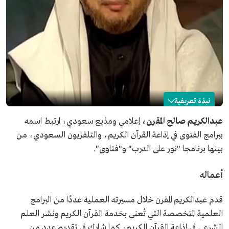
نبذة تعريفية
عبدالكريم المقرن
عبدالكريم صالح المقرن،
إعلامي ومذيع سعودي، ارتبط اسمه
ببرامج الفتوى في إذاعة القرآن الكريم، والتلفزيون السعودي، من
الاسم
عبدالكريم المقرن.
بينها برنامجا "نور على الدرب" و"فتاوى".
التصنيف
إعلامي ومذيع سعودي.
من أعماله
برنامج "نور على الدرب" وبرنامج "فتاوى".
أعماله
من مؤلفاته
كتاب "مواقف وذكريات مع كبار العلماء".
تاريخ الوفاة
2026م.
قدم عبدالكريم المقرن خلال مسيرته العملية عددًا من البرامج
العلمية المتخصصة التي تُعنى بخدمة القرآن الكريم ونشر العلم
الشرعي في إذاعة القرآن الكريم، كما شارك في تقديم عدد من