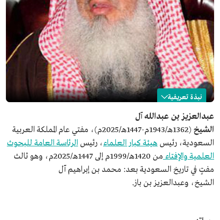
نبذة تعريفية
عبدالعزيز بن عبدالله آل الشيخ
عبدالعزيز بن عبدالله
آ
ل
الشيخ
(1362هـ/1943م-1447هـ/2025م)، مفتي عام المملكة العربية
الاسم
عبدالعزيز بن عبدالله آل الشيخ.
السعودية، رئيس
هيئة كبار العلماء
، رئيس
الرئاسة العامة للبحوث
تاريخ الميلاد
1362هـ/1943م.
العلمية والإفتاء
من 1420هـ/1999م إلى 1447هـ/2025م، وهو ثالث
تاريخ الوفاة
1447هـ/2025م.
مفتٍ في تاريخ السعودية بعد: محمد بن إبراهيم آل
مناصب تولاها
مفتي عام المملكة العربية السعودية.
الشيخ، وعبدالعزيز بن باز.
رئيس هيئة كبار العلماء.
رئيس الرئاسة العامة للبحوث العلمية والإفتاء.
من مؤلفاته
كتاب الله عز وجل ومكانته العظيمة.
حقيقة شهادة أن محمدًا رسول الله.