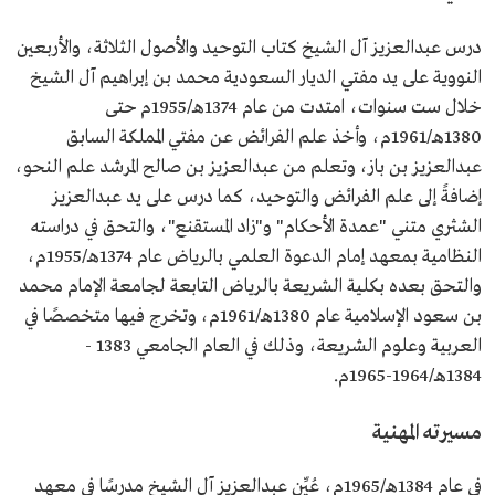
درس عبدالعزيز آل الشيخ كتاب التوحيد والأصول الثلاثة، والأربعين
النووية على يد مفتي الديار السعودية محمد بن إبراهيم آل الشيخ
خلال ست سنوات، امتدت من عام 1374هـ/1955م حتى
1380هـ/1961م، وأخذ علم الفرائض عن مفتي المملكة السابق
عبدالعزيز بن باز، وتعلم من عبدالعزيز بن صالح المرشد علم النحو،
إضافةً إلى علم الفرائض والتوحيد، كما درس على يد عبدالعزيز
الشثري متني "عمدة الأحكام" و"زاد المستقنع"، والتحق في دراسته
النظامية بمعهد إمام الدعوة العلمي بالرياض عام 1374هـ/1955م،
والتحق بعده بكلية الشريعة بالرياض التابعة لجامعة الإمام محمد
بن سعود الإسلامية عام 1380هـ/1961م، وتخرج فيها متخصصًا في
العربية وعلوم الشريعة، وذلك في العام الجامعي 1383 -
1384هـ/1964-1965م.
مسيرته المهنية
في عام 1384هـ/1965م، عُيِّن عبدالعزيز آل الشيخ مدرسًا في معهد