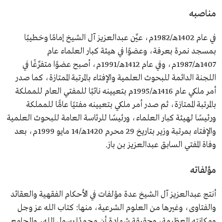
مناصبه
في عام 1402هـ/1982م، عيِّن عبدالعزيز آل الشيخ إمامًا وخطيبًا
بمسجد نمرة بعرفة، وعضوًا في هيئة كبار العلماء عام
1407هـ/1987م، وفي عام 1412هـ/1991م، أصبح عضوًا متفرِّغًا في
اللجنة الدائمة للبحوث العلمية والإفتاء بالمرتبة الممتازة، كما صدر
أمر ملكي عام 1416هـ/1995م بتعيينه نائبًا للمفتي العام للمملكة
بالمرتبة الممتازة، ثم صدر أمر ملكي بتعيينه مفتيًا عامًّا للمملكة
ورئيسًا لهيئة كبار العلماء، ورئيسًا للرئاسة العامة للبحوث العلمية
والإفتاء بمرتبة وزير بتاريخ 29 محرم 1420هـ/14 مايو 1999م، بعد
وفاة المفتي السابق عبدالعزيز بن باز.
مؤلفاته
أنتج عبدالعزيز آل الشيخ عدة مؤلفات في الأحكام الفقهية والعقائد
والفتاوى، وغيرها من العلوم الشرعية، منها: كتاب الله عز وجل
ومكانته العظيمة، وحقيقة شهادة أن محمدًا رسول الله، والجامع