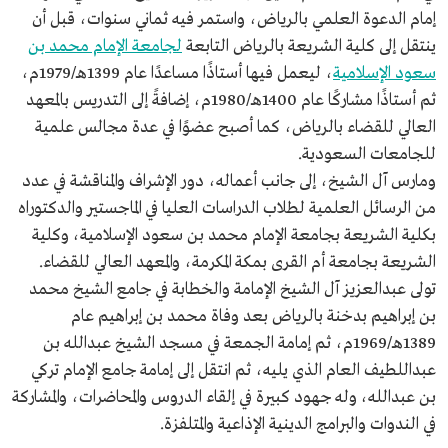
إمام الدعوة العلمي بالرياض، واستمر فيه ثماني سنوات، قبل أن
ينتقل إلى كلية الشريعة بالرياض التابعة
لجامعة الإمام محمد بن
سعود الإسلامية
، ليعمل فيها أستاذًا مساعدًا عام 1399هـ/1979م،
ثم أستاذًا مشاركًا عام 1400هـ/1980م، إضافةً إلى التدريس بالمعهد
العالي للقضاء بالرياض، كما أصبح عضوًا في عدة مجالس علمية
للجامعات السعودية.
ومارس آل الشيخ، إلى جانب أعماله، دور الإشراف والمناقشة في عدد
من الرسائل العلمية لطلاب الدراسات العليا في الماجستير والدكتوراه
بكلية الشريعة بجامعة الإمام محمد بن سعود الإسلامية، وكلية
الشريعة بجامعة أم القرى بمكة المكرمة، والمعهد العالي للقضاء.
تولى عبدالعزيز آل الشيخ الإمامة والخطابة في جامع الشيخ محمد
بن إبراهيم بدخنة بالرياض بعد وفاة محمد بن إبراهيم عام
1389هـ/1969م، ثم إمامة الجمعة في مسجد الشيخ عبدالله بن
عبداللطيف العام الذي يليه، ثم انتقل إلى إمامة جامع الإمام تركي
بن عبدالله، وله جهود كبيرة في إلقاء الدروس والمحاضرات، والمشاركة
في الندوات والبرامج الدينية الإذاعية والمتلفزة.