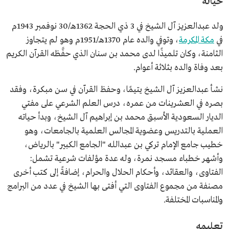
حياته
الجامع لخطب عرفة.
من فتاوى العقيدة.
ولد عبدالعزيز آل الشيخ في 3 ذي الحجة 1362هـ/30 نوفمبر 1943م
من فتاوى الطهارة والصلاة.
من أحكام وفتاوى الزكاة.
في
مكة المكرمة
، وتوفي والده عام 1370هـ/1951م وهو لم يتجاوز
من فتاوى الصيام.
الثامنة، وكان تلميذًا لدى محمد بن سنان الذي حفَّظه القرآن الكريم
من فتاوى الحج.
فتاوى نور على الدرب "كتاب العقيدة".
بعد وفاة والده بثلاثة أعوام.
نشأ عبدالعزيز آل الشيخ يتيمًا، وحفظ القرآن في سن مبكرة، وفقد
بصره في العشرينات من عمره، درس العلم الشرعي على مفتي
الديار السعودية الأسبق محمد بن إبراهيم آل الشيخ، وبدأ حياته
العملية بالتدريس وعضوية المجالس العلمية بالجامعات، وهو
خطيب جامع الإمام تركي بن عبدالله "الجامع الكبير" بالرياض،
وأشهر خطباء مسجد نمرة، وله عدة مؤلفات شرعية تشمل:
الفتاوى، والعقائد، وأحكام الحلال والحرام، إضافةً إلى كتب أخرى
مصنفة من مجموع الفتاوى التي أفتى بها الشيخ في عدد من البرامج
والمناسبات المختلفة.
تعليمه