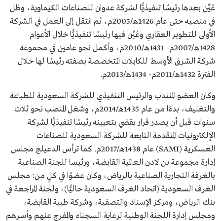
عُيِّن بعدها رئيسًا تنفيذيًّا لشركة عدوان للصناعات الكيماوية، وظل
في منصبه حتى عام 1426هـ/2005م، ثم انتقل إلى العمل في الشركة
الأولى للتطوير العقاري وعُيِّن فيها رئيسًا تنفيذيًّا خلال الأعوام
1428هـ/2007م- 1431هـ/2010م، وأكمل نحو عامين في مجموعة
شركة الشرق الأوسط للكابلات المتخصصة بصفته رئيسًا لها خلال
الفترة 1432هـ/2011م- 1434هـ/2013م.
وكان العضو المنتدب والرئيس التنفيذي للشركة السعودية للطباعة
والتغليف، بدءًا من عام 1435هـ/2014م، وشغل المنصب نحو ثلاث
سنوات قبل أن يصدر قرار يقضي بتعيينه رئيسًا تنفيذيًّا لشركة
الإلكترونيات المتقدمة التابعة للشركة السعودية للصناعات
العسكرية (SAMI) عام 1438هـ/2017م. كما ترأس الدعيلج مجلس
إدارة مجموعة بن لادن العالمية القابضة، ورئيسا للجنة الصناعية
بالغرفة التجارية الصناعية بالرياض، وكان عضوًا في كلٍ من: مجلس
الغرف السعودية (اتحاد الغرف السعودية حاليًّا)، ولجنة المراجعة في
بنك الرياض، ومركز الإسناد والتصفية، وشركة طيبة القابضة،
ومجلس إدارة اللجنة الوطنية لرعاية السجناء والمفرج عنهم وأسرهم