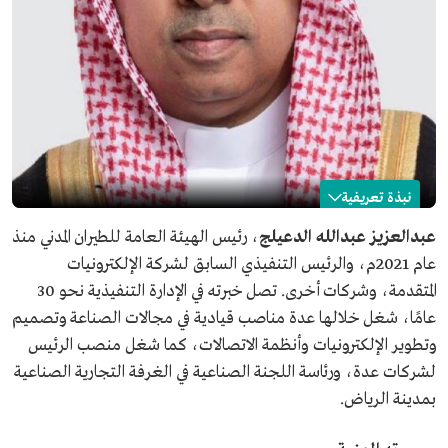
نبذة تعريفية
عبدالعزيز الدعيلج
عبدالعزيز عبدالله الدعيلج
، رئيس الهيئة العامة للطيران المدني منذ
عام 2021م، والرئيس التنفيذي السابق لشركة الإلكترونيات
الاسم
عبدالعزيز الدعيلج.
المتقدمة، وشركات أخرى. تصل خبرته في الإدارة التنفيذية نحو 30
المنصب الحالي
رئيس الهيئة العامة للطيران المدني.
عامًا، شغل خلالها عدة مناصب قيادية في مجالات الصناعة وتصميم
تعليمه
بكالوريوس العلوم من كلية الإدارة الصناعية بجامعة الملك
وتطوير الإلكترونيات وأنظمة الاتصالات، كما شغل منصب الرئيس
فهد للبترول والمعادن.
دورات متقدمة في مجال المال وإدارة الأعمال في جامعة
لشركات عدة، ورئاسة اللجنة الصناعية في الغرفة التجارية الصناعية
ستانفورد الأمريكية، وكلية انسياد الفرنسية، وشركة جنرال
بمدينة الرياض.
إلكتريك.
مناصب سابقة
الرئيس التنفيذي لشركة الإلكترونيات المتقدمة.