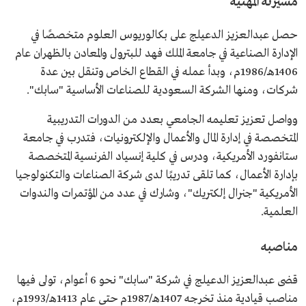
مسيرته المهنية
الرئيس التنفيذي للشركة السعودية للطباعة والتغليف.
رئيس مجلس إدارة مجموعة بن لادن العالمية القابضة.
حصل عبدالعزيز الدعيلج على بكالوريوس العلوم متخصصًا في
الإدارة الصناعية في جامعة الملك فهد للبترول والمعادن بالظهران عام
1406هـ/1986م، وبدأ عمله في القطاع الخاص وتنقل بين عدة
شركات، ومنها الشركة السعودية للصناعات الأساسية "سابك".
وواصل تعزيز تعليمه الجامعي بعدد من الدورات التدريبية
المتخصصة في إدارة المال والأعمال والإلكترونيات، فتدرب في جامعة
ستانفورد الأمريكية، ودرس في كلية إنسياد الفرنسية المتخصصة
بإدارة الأعمال، كما تلقى تدريبًا لدى شركة الصناعات والتكنولوجيا
الأمريكية "جنرال إلكتريك"، وشارك في عدد من المؤتمرات والندوات
العلمية.
مناصبه
قضى عبدالعزيز الدعيلج في شركة "سابك" نحو 6 أعوام، تولى فيها
مناصب قيادية منذ تخرجه 1407هـ/1987م حتى عام 1413هـ/1993م،