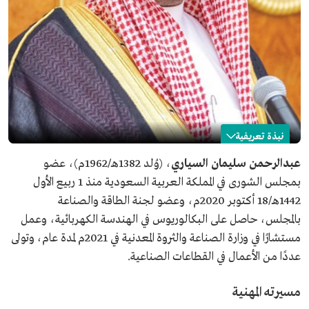
نبذة تعريفية
عبدالرحمن السياري
عبدالرحمن سليمان السياري
، (وُلد 1382هـ/1962م)، عضو
بمجلس الشورى في المملكة العربية السعودية منذ 1 ربيع الأول
الاسم
عبدالرحمن السياري.
1442هـ/18 أكتوبر 2020م، وعضو لجنة الطاقة والصناعة
تاريخ الميلاد
1962م.
بالمجلس، حاصل على البكالوريوس في الهندسة الكهربائية، وعمل
المنصب الحالي
عضو مجلس الشورى.
مستشارًا في وزارة الصناعة والثروة المعدنية في 2021م لمدة عام، وتولى
تاريخ التعيين
2020م.
عددًا من الأعمال في القطاعات الصناعية.
المؤهلات العلمية
بكالوريوس في قسم الهندسة الكهربائية.
مسيرته المهنية