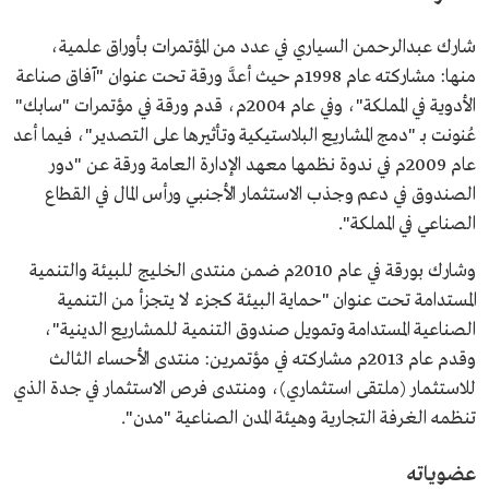
شارك عبدالرحمن السياري في عدد من المؤتمرات بأوراق علمية،
منها: مشاركته عام 1998م حيث أعدَّ ورقة تحت عنوان "آفاق صناعة
الأدوية في المملكة"، وفي عام 2004م، قدم ورقة في مؤتمرات "سابك"
عُنونت بـ "دمج المشاريع البلاستيكية وتأثيرها على التصدير"، فيما أعد
عام 2009م في ندوة نظمها معهد الإدارة العامة ورقة عن "دور
الصندوق في دعم وجذب الاستثمار الأجنبي ورأس المال في القطاع
الصناعي في المملكة".
وشارك بورقة في عام 2010م ضمن منتدى الخليج للبيئة والتنمية
المستدامة تحت عنوان "حماية البيئة كجزء لا يتجزأ من التنمية
الصناعية المستدامة وتمويل صندوق التنمية للمشاريع الدينية"،
وقدم عام 2013م مشاركته في مؤتمرين: منتدى الأحساء الثالث
للاستثمار (ملتقى استثماري)، ومنتدى فرص الاستثمار في جدة الذي
تنظمه الغرفة التجارية وهيئة المدن الصناعية "مدن".
عضوياته