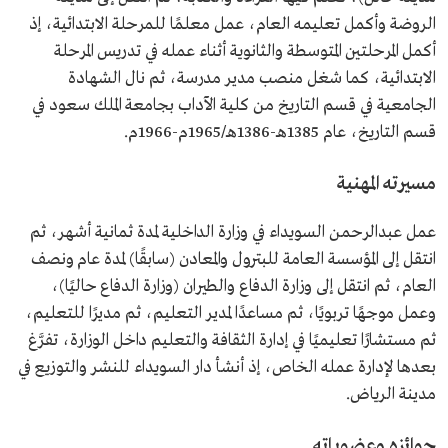
الروضة وأكمل تعليمه العام، عمل معلمًا للمرحلة الابتدائية، إذ
أكمل المرحلتين المتوسطة والثانوية أثناء عمله في تدريس المرحلة
الابتدائية، كما شغل منصب مدير مدرسة، ثم نال الشهادة
الجامعية في قسم التاريخ من كلية الآداب بجامعة الملك سعود في
قسم التاريخ، عام 1385هـ-1386هـ/1965م-1966م.
مسيرته المهنية
عمل عبدالرحمن السويداء في وزارة الداخلية لمدة ثمانية أشهر، ثم
انتقل إلى المؤسسة العامة للبترول والمعادن (سابقًا) لمدة عام ونصف
العام، ثم انتقل إلى وزارة الدفاع والطيران (وزارة الدفاع حاليًا)،
وعمل موجهًا تربويًا، ثم مساعدًا لمدير التعليم، ثم مديرًا للتعليم،
ثم مستشارًا تعليميًا في إدارة الثقافة والتعليم داخل الوزارة، تفرَّغ
بعدها لإدارة عمله الخاص، إذ أنشأ دار السويداء للنشر والتوزيع في
مدينة الرياض.
جوائزه وعضوياته