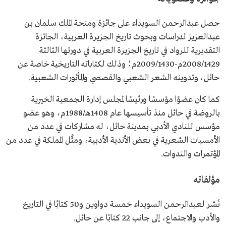
حصل عبدالرحمن السويداء على جائزة ومنحة الملك سلمان بن
عبدالعزيز لدراسات وبحوث تاريخ الجزيرة العربية، الجائزة
التقديرية للرواد في تاريخ الجزيرة العربية في دورتها الثالثة
2008/1429م-2009/1430م؛ وذلك لكتاباته التاريخية خاصة عن
حائل، وتدوينه الشعر الشعبي والقصصي والمأثورات الشعبية.
كما كان عضوًا مؤسسًا ورئيسًا لمجلس إدارة الجمعية الخيرية
بالروضة في حائل منذ تأسيسها عام 1408هـ/1988م، وهو عضو
مؤسس للنادي الأدبي بمدينة حائل، له مشاركات في عدد من
الأمسيات الشعرية في بعض الأندية الأدبية، ومثَّل المملكة في عدد من
المؤتمرات والندوات.
مؤلفاته
نُشر لعبدالرحمن السويداء خمسة دواوين و50 كتابًا في التاريخ
والأدب والاجتماع، إلى جانب 22 كتابًا عن حائل.