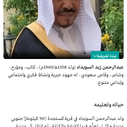
نبذة تعريفية
عبدالرحمن السويداء
عبدالرحمن زيد السويداء
(ولد 1358هـ/1940م)، كاتب، ومؤرخ،
وشاعر، وقاص سعودي، له جهود خيرية ونشاط فكري واجتماعي
الاسم
عبدالرحمن السويداء.
وإبداعي متنوع.
المجال المهني
كاتب ومؤرخ وشاعر وقاص.
تاريخ الميلاد
1940م.
مكان الميلاد
قرية المستجدة، مدينة حائل.
حياته وتعليمه
الحياة العلمية
بكالوريوس في التاريخ من جامعة الملك سعود.
ولد عبدالرحمن السويداء في قرية المستجدة (90 كيلومترًا جنوبي
مدينة حائل)، تعلَّم فيها القراءة والكتابة، ثم انتقل إلى مدينة