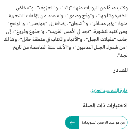
وكتب عددًا من الروايات منها: "رائد"، و"العزوف"، و"مخاض
الطفرة ونتاجها"، و"وقع وصدى"، وله عدد من المؤلفات الشعرية
منها: "رؤى مسافر"، و"أشجان"، إضافة إلى "هواجس"، و"لواعج".
ومن كتبه المنشورة: "نجد في الأمس القريب"، و"جذوع وفروع"، إلى
جانب "عقيلات الجبل"، و"الأدباء والكتاب في منطقة حائل"، وكذلك
"من شعراء الجبل العاميين"، و"الألف سنة الغامضة من تاريخ
نجد".
المصادر
دارة الملك عبدالعزيز
.
الاختبارات ذات الصلة
من هو عبد الرحمن السويداء؟