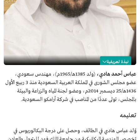
نبذة تعريفية
عباس هادي
عباس أحمد هادي،
(ولد 1385هـ/1965م)، مهندس سعودي،
عضو مجلس الشورى في المملكة العربية السعودية منذ 3 ربيع الأول
الاسم
عباس هادي.
1436هـ/25 ديسمبر 2014م، وعضو لجنة المياه والزراعة والبيئة
تاريخ الميلاد
1965م.
بالمجلس، تولى عددًا من المناصب في شركة أرامكو السعودية.
مكان الميلاد
الطائف.
المنصب
عضو مجلس الشورى.
تعليمه
تاريخ التعيين
2014م.
وُلد عباس هادي في الطائف، وحصل على درجة البكالوريوس في
تخصص الهندسة الميكانيكية من جامعة الملك فهد للبترول والمعادن.