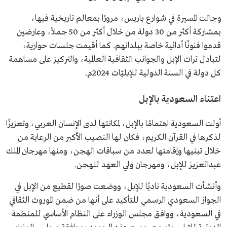
وجالت المسيرة في شوارع باريس، مرورًا بمعالم تاريخية فيها،
بمشاركة أكثر من 30 دولة من خلال أكثر من 50 جملاً، وعارضين
قدموا فنونًا أدائية خاصة ببلدانهم. كما أقيمت جلسات حوارية،
لتبادل تراث الإبل والجوانب الثقافية العالمية، والتركيز على مساهمة
كل دولة في السنة الدولية للإبليّات 2024م.
اعتناء السعودية بالإبل
أولت السعودية اهتمامًا بالإبل، لمكانتها لدى الإنسان العربي، وتعزيزًا
لذكرها في القرآن الكريم، فكان لها النصيب الأكبر من الرعاية من
خلال تبنيها وإقامتها لعدد من سباقات الهجن، ومنها مهرجان الملك
عبدالعزيز للإبل، ومهرجان ولي العهد للهجن.
وأنشأت السعودية ناديًا للإبل، ووضعت صورًا لقطيع من الإبل في
الجواز السعودي الرسمي للتأكيد على أنها من ضمن الموروث الثقافي
في السعودية، ووافق مجلس الوزراء على النظام الأساسي للمنظمة