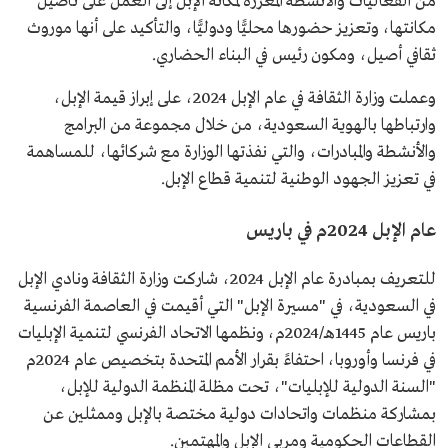
من الفعاليات والأنشطة المعززة لمكانة الإبل إلى العمل على تأصيل
مكانتها، وتعزيز حضورها محليًّا ودوليًّا، والتأكيد على أنها موروث
ثقافي أصيل، ومكون رئيس في البناء الحضاري.
وعملت وزارة الثقافة في عام الإبل 2024، على إبراز قيمة الإبل،
وارتباطها بالهوية السعودية، من خلال مجموعة من البرامج
والأنشطة والمبادرات، والتي نفذتها الوزارة مع شركائها، للمساهمة
في تعزيز الجهود الوطنية لتنمية قطاع الإبل.
عام الإبل 2024م في باريس
للتعريف بمبادرة عام الإبل 2024، شاركت وزارة الثقافة ونادي الإبل
في السعودية، في "مسيرة الإبل" التي أقيمت في العاصمة الفرنسية
باريس عام 1445هـ/2024م، ونظمها الاتحاد الفرنسي لتنمية الإبليات
في فرنسا وأوروبا، احتفاءً بقرار الأمم المتحدة بتخصيص عام 2024م
"السنة الدولية للإبليات"، تحت مظلة المنظمة الدولية للإبل،
بمشاركة منظمات واتحادات دولية مختصة بالإبل وممثلين عن
القطاعات الحكومية ومربي الإبل والمهتمين.