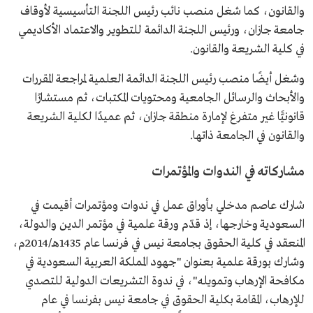
والقانون، كما شغل منصب نائب رئيس اللجنة التأسيسية لأوقاف
جامعة جازان، ورئيس اللجنة الدائمة للتطوير والاعتماد الأكاديمي
في كلية الشريعة والقانون.
وشغل أيضًا منصب رئيس اللجنة الدائمة العلمية لمراجعة المقررات
والأبحاث والرسائل الجامعية ومحتويات المكتبات، ثم مستشارًا
قانونيًّا غير متفرغ لإمارة منطقة جازان، ثم عميدًا لكلية الشريعة
والقانون في الجامعة ذاتها.
مشاركاته في الندوات والمؤتمرات
شارك عاصم مدخلي بأوراق عمل في ندوات ومؤتمرات أقيمت في
السعودية وخارجها، إذ قدّم ورقة علمية في مؤتمر الدين والدولة،
المنعقد في كلية الحقوق بجامعة نيس في فرنسا عام 1435هـ/2014م،
وشارك بورقة علمية بعنوان "جهود المملكة العربية السعودية في
مكافحة الإرهاب وتمويله"، في ندوة التشريعات الدولية للتصدي
للإرهاب، المقامة بكلية الحقوق في جامعة نيس بفرنسا في عام