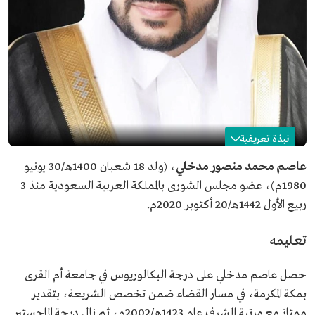
نبذة تعريفية
عاصم مدخلي
عاصم محمد منصور مدخلي
، (ولد 18 شعبان 1400هـ/30 يونيو
1980م)، عضو مجلس الشورى بالمملكة العربية السعودية منذ 3
الاسم
عاصم مدخلي.
ربيع الأول 1442هـ/20 أكتوبر 2020م.
تاريخ الميلاد
1980م.
المنصب الحالي
عضو مجلس الشورى.
تعليمه
تاريخ التعيين
2020م.
المؤهلات العلمية
بكالوريوس من جامعة أم القرى في تخصص الشريعة.
حصل عاصم مدخلي على درجة البكالوريوس في جامعة أم القرى
ماجستير من جامعة الملك عبدالعزيز في تخصص القانون.
بمكة المكرمة، في مسار القضاء ضمن تخصص الشريعة، بتقدير
دكتوراه في القانون من جامعة نيس صوفيا أنتيبوليس.
ممتاز مع مرتبة الشرف عام 1423هـ/2002م، ثم نال درجة الماجستير