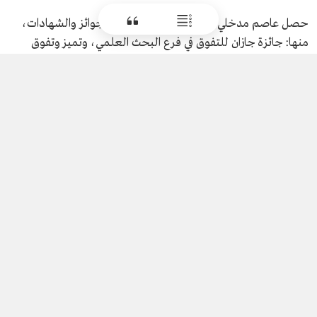
حصل عاصم مدخلي على عدد من الأوسمة والجوائز والشهادات،
منها: جائزة جازان للتفوق في فرع البحث العلمي، وتميز وتفوق
الملحقية الثقافية السعودية في فرنسا، وشهادة تقدير من الأمن
العام، ودرع تقدير من هيئة حقوق الإنسان.
المصادر
مجلس الشورى.
وكالة الأنباء السعودية.
الاختبارات ذات الصلة
ولد عاصم مدخلي عام: