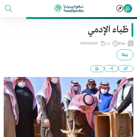
ظباء الإدمي
مقالة
1 د
07/02/2023
بيئة