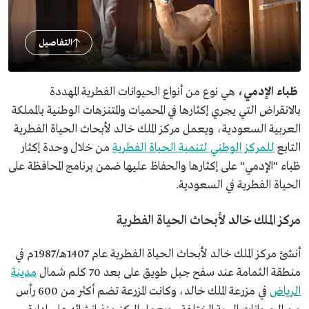
التفاصيل
ظباء الإدمي،
هي نوع من أنواع الحيوانات الفطرية المهددة
بالانقراض التي يجري إكثارها في المحميات والمتنزهات الوطنية بالمملكة
العربية السعودية، ويعمل مركز الملك خالد لأبحاث الحياة الفطرية
التابع
للمركز الوطني لتنمية الحياة الفطرية
من خلال وحدة إكثار
ظباء "الإدمي" على إكثارها والحفاظ عليها ضمن برنامج المحافظة على
الحياة الفطرية في السعودية.
مركز الملك خالد لأبحاث الحياة الفطرية
أنشئ مركز الملك خالد لأبحاث الحياة الفطرية عام 1407هـ/1987م في
منطقة الثمامة عند سفح جبل طويق على بعد 70 كلم شمال
مدينة
الرياض
في مزرعة الملك خالد، وكانت المزرعة تضم أكثر من 600 رأس