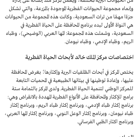
من الحيوانات البرية المختلفة، ويعمل المركز منذ إنشائه على إدارة
وإنماء مجموعة الحيوانات الفطرية الموجودة بالمزرعة، والتي تشكل
جزءًا مهمًا من تراث السعودية، وكانت هذه المجموعة من الحيوانات
هي النواة الأولى لبدء برنامج المحافظة على الحياة الفطرية في
السعودية، وشملت هذه المجموعة: المها العربي (الوضيحي)، وظباء
الريم، وظباء الإدمي، وظباء نيومان.
اختصاصات مركز الملك خالد لأبحاث الحياة الفطرية
يختص المركز في أبحاث الظلفيات البرية وإكثارها؛ بغرض المحافظة
عليها، وإعادة توطينها في بيئاتها الطبيعية في المحميات التابعة
للمركز الوطني لتنمية الحياة الفطرية. ولدى المركز بالثمامة ستة
برامج للإكثار والمحافظة على الأنواع الفطرية المهددة بالانقراض وهي:
برنامج إكثار ظباء الإدمي، وبرنامج إكثار ظباء الريم، وبرنامج إكثار
ظباء نيومان، وبرنامج إكثار الوعل النوبي، وبرنامج إكثار المها العربي،
وبرنامج اكثار الظبي الفرساني.