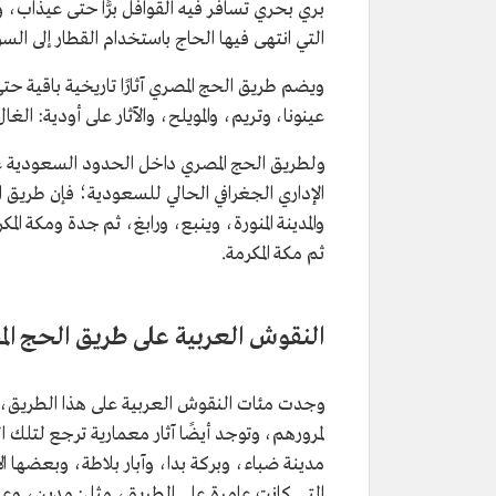
بري بحري تسافر فيه القوافل برًّا حتى عيذاب، و
التي انتهى فيها الحاج باستخدام القطار إلى ال
ويضم طريق الحج المصري آثارًا تاريخية باقية حتى 
عينونا، وتريم، والمويلح، والآثار على أودية: الغ
ولطريق الحج المصري داخل الحدود السعودية 
الإداري الجغرافي الحالي للسعودية؛ فإن طريق 
والمدينة المنورة، وينبع، ورابغ، ثم جدة ومكة المكر
ثم مكة المكرمة.
النقوش العربية على طريق الحج ال
وجدت مئات النقوش العربية على هذا الطريق، 
لمرورهم، وتوجد أيضًا آثار معمارية ترجع لتلك 
مدينة ضباء، وبركة بدا، وآبار بلاطة، وبعضها ال
التي كانت عامرة على الطريق، مثل: مدين، وعي