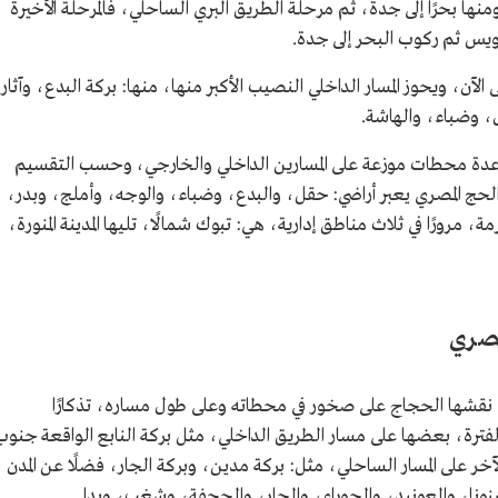
منها بحرًا إلى جدة، ثم مرحلة الطريق البري الساحلي، فالمرحلة الأخيرة
سويس ثم ركوب البحر إلى جدة.
الآن، ويحوز المسار الداخلي النصيب الأكبر منها، منها: بركة البدع، وآثار
ال، وضباء، والهاشة.
عدة محطات موزعة على المسارين الداخلي والخارجي، وحسب التقسيم
الحج المصري يعبر أراضي: حقل، والبدع، وضباء، والوجه، وأملج، وبدر،
مة، مرورًا في ثلاث مناطق إدارية، هي: تبوك شمالًا، تليها المدينة المنورة،
مصري
نقشها الحجاج على صخور في محطاته وعلى طول مساره، تذكارًا
الفترة، بعضها على مسار الطريق الداخلي، مثل بركة النابع الواقعة جنوب
آخر على المسار الساحلي، مثل: بركة مدين، وبركة الجار، فضلًا عن المدن
نونا، والعونيد، والحوراء، والجار، والجحفة، وشغب، وبدا.