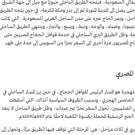
مالي السعودية، فيتجه الطريق الداخلي جنوبًا مع ميل إلى جهة الشرق
يصل إلى المدينة المنورة ثم إلى بدر ومكة المكرمة، في حين يتجه الطريق
ساحل، ويمر الحاج عبره على مدن الساحل الغربي للسعودية، التي كانت
نونا، وضباء، والوجه، ونبط، وينبع، والجار، وينتهي الطريق الساحلي
رمة. وظل الطريق البري الساحلي في خدمة قوافل الحجاج المصريين حتى
يخ عاد الحجاج المصريون مرة أخرى إلى السفر بحرًا من السويس إلى جدة على ظهر
 المصري
للهجرة هو المسار الرئيس لقوافل الحجاج، في حين برز المسار الساحلي في
ن الخامس الهجري، وبسبب الظروف السياسية آنذاك، التي أسقطت
دي الصليبيين، تحول السفر بحرًا عبر عيذاب، وظل طريق الساحل لا ينفذ
لرسمية المحملة بكسوة الكعبة لاحقًا عام 667هـ/1269م.
في ثلاث مراحل، هي: المرحلة التي توقف فيها الطريق بريًّا، وتحول إلى