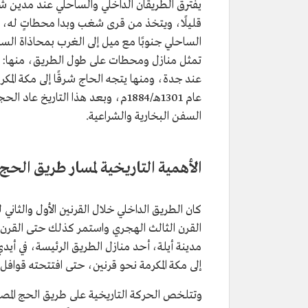
يفترق الطريقان الداخلي والساحلي عند مدين ش
قليلًا، ويتخذ من قرى شغب وبدا محطاتٍ له، حتى 
الساحلي جنوبًا مع ميل إلى الغرب بمحاذاة ال
تمثل منازل ومحطات على طول الطريق، منها: عي
عند جدة، ومنها يتجه الحاج شرقًا إلى مكة المك
عام 1301هـ/1884م، وبعد هذا التار
السفن البخارية والشراعية.
الأهمية التاريخية لمسار طريق الحج
كان الطريق الداخلي خلال القرنين الأول والثاني 
القرن الثالث الهجري واستمر كذلك حتى القر
مدينة أيلة، أحد منازل الطريق الرئيسة، في أي
إلى مكة المكرمة نحو قرنين، حتى افتتحته قوافل الحج ا
وتتلخص الحركة التاريخية على طريق الحج المصري 