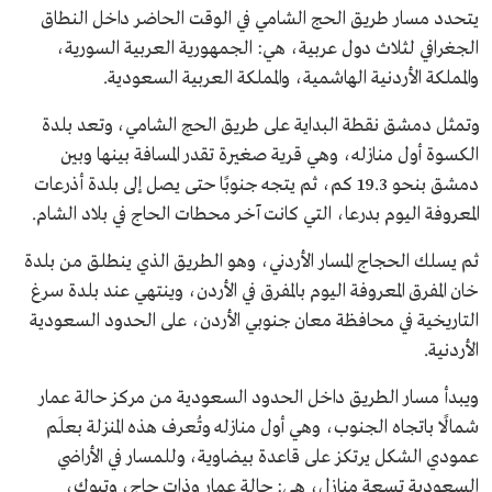
يتحدد مسار طريق الحج الشامي في الوقت الحاضر داخل النطاق
الجغرافي لثلاث دول عربية، هي: الجمهورية العربية السورية،
والمملكة الأردنية الهاشمية، والمملكة العربية السعودية.
وتمثل دمشق نقطة البداية على طريق الحج الشامي، وتعد بلدة
الكسوة أول منازله، وهي قرية صغيرة تقدر المسافة بينها وبين
دمشق بنحو 19.3 كم، ثم يتجه جنوبًا حتى يصل إلى بلدة أذرعات
المعروفة اليوم بدرعا، التي كانت آخر محطات الحاج في بلاد الشام.
ثم يسلك الحجاج المسار الأردني، وهو الطريق الذي ينطلق من بلدة
خان المفرق المعروفة اليوم بالمفرق في الأردن، وينتهي عند بلدة سرغ
التاريخية في محافظة معان جنوبي الأردن، على الحدود السعودية
الأردنية.
ويبدأ مسار الطريق داخل الحدود السعودية من مركز حالة عمار
شمالًا باتجاه الجنوب، وهي أول منازله وتُعرف هذه المنزلة بعلَم
عمودي الشكل يرتكز على قاعدة بيضاوية، وللمسار في الأراضي
السعودية تسعة منازل، هي: حالة عمار وذات حاج، وتبوك،