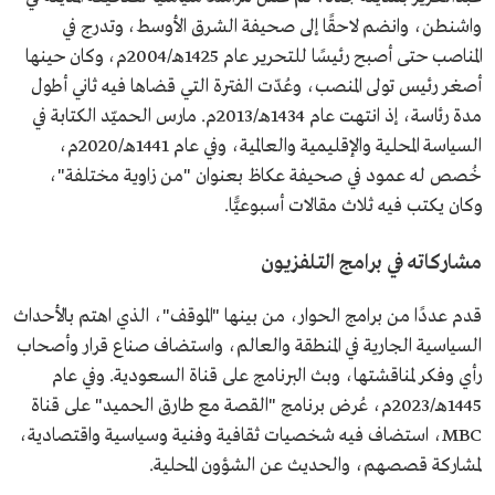
واشنطن، وانضم لاحقًا إلى صحيفة الشرق الأوسط، وتدرج في
المناصب حتى أصبح رئيسًا للتحرير عام 1425هـ/2004م، وكان حينها
أصغر رئيس تولى المنصب، وعُدّت الفترة التي قضاها فيه ثاني أطول
مدة رئاسة، إذ انتهت عام 1434هـ/2013م. مارس الحميّد الكتابة في
السياسة المحلية والإقليمية والعالمية، وفي عام 1441هـ/2020م،
خُصص له عمود في صحيفة عكاظ بعنوان "من زاوية مختلفة"،
وكان يكتب فيه ثلاث مقالات أسبوعيًّا.
مشاركاته في برامج التلفزيون
قدم عددًا من برامج الحوار، من بينها "الموقف"، الذي اهتم بالأحداث
السياسية الجارية في المنطقة والعالم، واستضاف صناع قرار وأصحاب
رأي وفكر لمناقشتها، وبث البرنامج على قناة السعودية. وفي عام
1445هـ/2023م، عُرض برنامج "القصة مع طارق الحميد" على قناة
MBC، استضاف فيه شخصيات ثقافية وفنية وسياسية واقتصادية،
لمشاركة قصصهم، والحديث عن الشؤون المحلية.