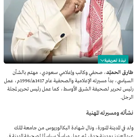
نبذة تعريفية
طارق الحميّد
طارق الحميّد
، صحفي وكاتب وإعلامي سعودي، مهتم بالشأن
السياسي، بدأ مسيرته الإعلامية والصحفية عام 1417هـ/1996م، عمل
الاسم
طارق الحميّد.
رئيس تحرير لصحيفة الشرق الأوسط، كما عمل رئيس تحرير لمجلة
المهنة
صحفي وكاتب وإعلامي.
الرجل.
مكان الميلاد
المدينة المنورة.
مناصب سابقة
رئيس تحرير صحيفة الشرق الأوسط.
نشأته ومسيرته المهنية
رئيس تحرير مجلة الرجل.
برامج تلفزيونية
الموقف.
ولد في المدينة المنورة، ونال شهادة البكالوريوس من جامعة الملك
القصة مع طارق الحميد.
عبدالعزيز بمدينة جدة، ثم عمل مراسلًا سياسيًّا لصحيفة المدينة في