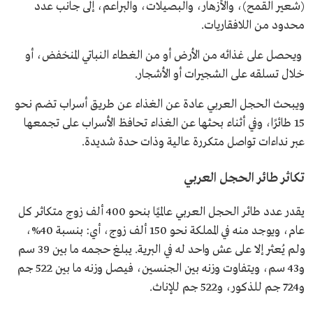
(شعير القمح)، والأزهار، والبصيلات، والبراعم، إلى جانب عدد
محدود من اللافقاريات.
ويحصل على غذائه من الأرض أو من الغطاء النباتي المنخفض، أو
خلال تسلقه على الشجيرات أو الأشجار.
ويبحث الحجل العربي عادة عن الغذاء عن طريق أسراب تضم نحو
15 طائرًا، وفي أثناء بحثها عن الغذاء تحافظ الأسراب على تجمعها
عبر نداءات تواصل متكررة عالية وذات حدة شديدة.
تكاثر طائر الحجل العربي
يقدر عدد طائر الحجل العربي عالميًا بنحو 400 ألف زوج متكاثر كل
عام، ويوجد منه في المملكة نحو 150 ألف زوج، أي: بنسبة 40%،
ولم يُعثر إلا على عش واحد له في البرية. يبلغ حجمه ما بين 39 سم
و43 سم، ويتفاوت وزنه بين الجنسين، فيصل وزنه ما بين 522 جم
و724 جم للذكور، و522 جم للإناث.