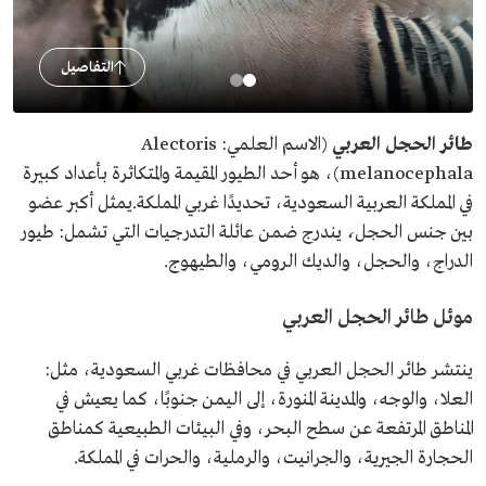
التفاصيل
طائر الحجل العربي
(الاسم العلمي: Alectoris
melanocephala)، هو أحد الطيور المقيمة والمتكاثرة بأعداد كبيرة
في المملكة العربية السعودية، تحديدًا غربي المملكة.يمثل أكبر عضو
بين جنس الحجل
،
يندرج ضمن عائلة التدرجيات التي تشمل: طيور
الدراج، والحجل، والديك الرومي، والطيهوج.
موئل طائر الحجل العربي
ينتشر طائر الحجل العربي في محافظات غربي السعودية، مثل:
العلا، والوجه، والمدينة المنورة، إلى اليمن جنوبًا، كما يعيش في
المناطق المرتفعة عن سطح البحر، وفي البيئات الطبيعية كمناطق
الحجارة الجيرية، والجرانيت، والرملية، والحرات في المملكة.