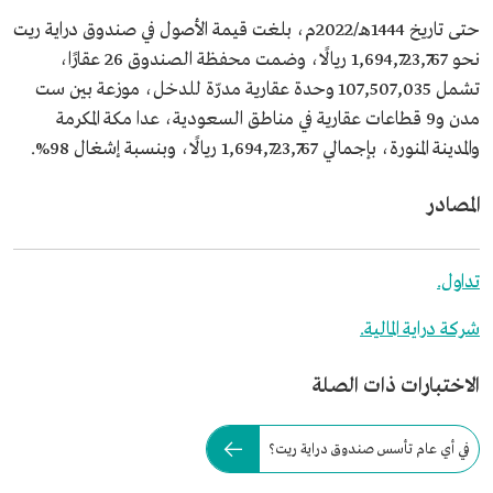
حتى تاريخ 1444هـ/2022م، بلغت قيمة الأصول في صندوق دراية ريت
نحو 1,694,723,767 ريالًا، وضمت محفظة الصندوق 26 عقارًا،
تشمل 107,507,035 وحدة عقارية مدرّة للدخل، موزعة بين ست
مدن و9 قطاعات عقارية في مناطق السعودية، عدا مكة المكرمة
والمدينة المنورة، بإجمالي 1,694,723,767 ريالًا، وبنسبة إشغال 98%.
المصادر
تداول.
شركة دراية المالية.
الاختبارات ذات الصلة
في أي عام تأسس صندوق دراية ريت؟