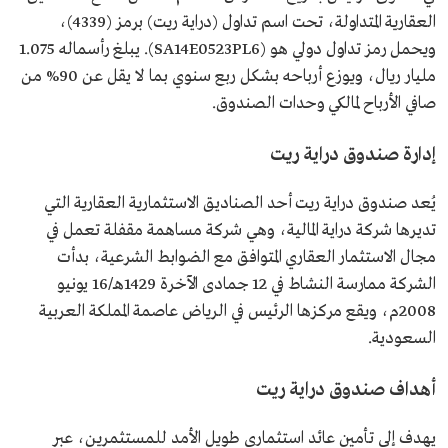
العقارية المتداولة، تحت اسم تداول (دراية ريت) برمز (4339)،
ويحمل رمز تداول دولي هو (SA14E0523PL6). يبلغ رأسماله 1.075
مليار ريال، ويوزع أرباحه بشكل ربع سنوي بما لا يقل عن 90% من
صافي الأرباح لمالكي وحدات الصندوق.
إدارة صندوق دراية ريت
يُعد صندوق دراية ريت أحد الصناديق الاستثمارية العقارية التي
تديرها شركة دراية المالية، وهي شركة مساهمة مقفلة تعمل في
مجال الاستثمار العقاري المتوافق مع الضوابط الشرعية، بدأت
الشركة ممارسة النشاط في 12 جمادى الآخرة 1429هـ/16 يونيو
2008م، ويقع مركزها الرئيس في الرياض عاصمة المملكة العربية
السعودية.
أهداف صندوق دراية ريت
يهدف إلى تأمين عائد استثماري طويل الأمد للمستثمرين، عبر