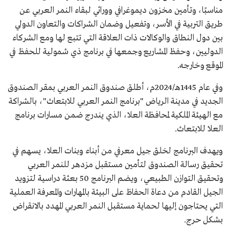
مناسبًا، وتأمين مخزون ديموغرافي ووراثي لبقاء النمر العربي عن
طريق التربية في الأسر، وتفعيل وضمان الشراكات والتعاون الدولي
بين دول النطاق والوكالات ذات العلاقة التي تتبع لها ومع الشركاء
الدوليين، وحفظ المشاريع وجمعها في برنامج ذي شمولية للحفظ في
الموقع وخارجه.
وفي عام 1445هـ/2024م، أطلق صندوق النمر العربي بمقر الصندوق
الجديد في مدينة الرياض "برنامج النمر العربي للابتعاث"، بالشراكة
مع الهيئة الملكية لمحافظة العلا، الذي يندرج ضمن مسارات برنامج
العلا للابتعاث.
ويهدف البرنامج لخلق جيل معرفي من أبناء وبنات العلا، يسهم في
تحقيق رسالة الصندوق لتأمين مستقبل مزدهر للنمر العربي
وتحقيق التوازن الطبيعي، ويضم البرنامج 50 بعثة دراسية لتزويد
الجيل القادم من دعاة الحفاظ على البيئة بالمهارات والمعرفة العملية
التي يحتاجون إليها لحماية مستقبل النمر العربي المهدد بالانقراض
بشكل حرج.