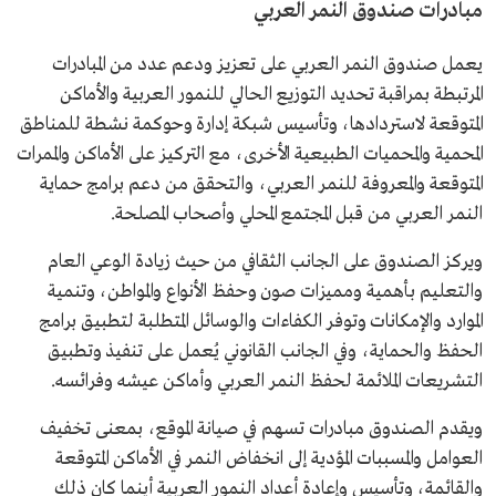
مبادرات صندوق النمر العربي
يعمل صندوق النمر العربي على تعزيز ودعم عدد من المبادرات
المرتبطة بمراقبة تحديد التوزيع الحالي للنمور العربية والأماكن
المتوقعة لاستردادها، وتأسيس شبكة إدارة وحوكمة نشطة للمناطق
المحمية والمحميات الطبيعية الأخرى، مع التركيز على الأماكن والممرات
المتوقعة والمعروفة للنمر العربي، والتحقق من دعم برامج حماية
النمر العربي من قبل المجتمع المحلي وأصحاب المصلحة.
ويركز الصندوق على الجانب الثقافي من حيث زيادة الوعي العام
والتعليم بأهمية ومميزات صون وحفظ الأنواع والمواطن، وتنمية
الموارد والإمكانات وتوفر الكفاءات والوسائل المتطلبة لتطبيق برامج
الحفظ والحماية، وفي الجانب القانوني يُعمل على تنفيذ وتطبيق
التشريعات الملائمة لحفظ النمر العربي وأماكن عيشه وفرائسه.
ويقدم الصندوق مبادرات تسهم في صيانة الموقع، بمعنى تخفيف
العوامل والمسببات المؤدية إلى انخفاض النمر في الأماكن المتوقعة
والقائمة، وتأسيس وإعادة أعداد النمور العربية أينما كان ذلك