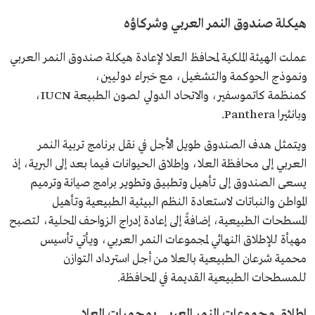
هيكلة صندوق النمر العربي وشركاؤه
عملت الهيئة الملكية لمحافظ العلا لإعادة هيكلة صندوق النمر العربي
ونموذج الحوكمة والتشغيل، مع خبراء دوليين،
كمنظمة كاتموسفير، والاتحاد الدولي لصون الطبيعة IUCN،
وبانثيرا Panthera.
ويتمثل هدف الصندوق طويل الأجل في نقل برنامج تربية النمر
العربي إلى محافظة العلا، وإطلاق الحيوانات فيما بعد إلى البرية، إذ
يسعى الصندوق إلى تأهيل وتطبيق وتطوير برامج صيانة وترميم
المواطن والنباتات لاستعادة النظم البيئية الطبيعية وتأهيل
المسطحات الطبيعية، إضافةً إلى إعادة إدراج الزواحف المحلية، لتصبح
مهيأة للإطلاق النهائي لمجموعات النمر العربي، ويأتي تأسيس
محمية شرعان الطبيعية بالعلا من أجل استرداد التوازن
للمسطحات الطبيعية القديمة في المحافظة.
إطلاق مجموعات النمر العربي بمحميات العلا