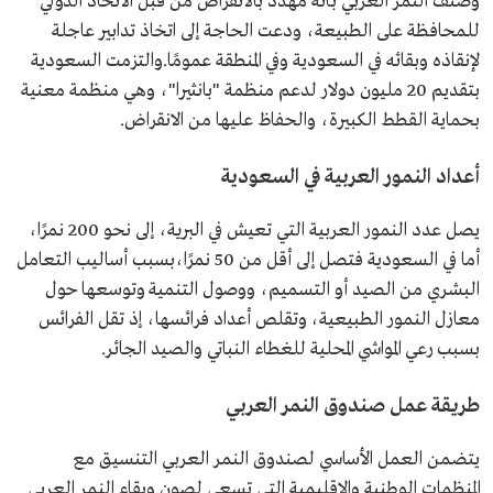
وصُنف النمر العربي بأنه مهدد بالانقراض من قبل الاتحاد الدولي
للمحافظة على الطبيعة، ودعت الحاجة إلى اتخاذ تدابير عاجلة
لإنقاذه وبقائه في السعودية وفي المنطقة عمومًا.والتزمت السعودية
بتقديم 20 مليون دولار لدعم منظمة "بانثيرا"، وهي منظمة معنية
بحماية القطط الكبيرة، والحفاظ عليها من الانقراض.
أعداد النمور العربية في السعودية
يصل عدد النمور العربية التي تعيش في البرية، إلى نحو 200 نمرًا،
أما في السعودية فتصل إلى أقل من 50 نمرًا،بسبب أساليب التعامل
البشري من الصيد أو التسميم، ووصول التنمية وتوسعها حول
معازل النمور الطبيعية، وتقلص أعداد فرائسها، إذ تقل الفرائس
بسبب رعي المواشي المحلية للغطاء النباتي والصيد الجائر.
طريقة عمل صندوق النمر العربي
يتضمن العمل الأساسي لصندوق النمر العربي التنسيق مع
المنظمات الوطنية والإقليمية التي تسعى لصون وبقاء النمر العربي