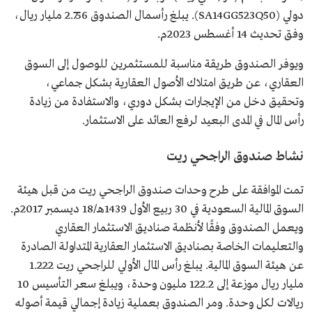
دولي (SA14GG523Q50). يبلغ رأسمال الصندوق 2.756 مليار ريال،
وفق تحديث 14 أغسطس 2023م.
ويوفر الصندوق طريقة مناسبة للمستثمرين للوصول إلى السوق
العقاري، عن طريق امتلاك الأصول العقارية بشكل جماعي،
وتحقيق دخل من الإيجارات بشكل دوري، والاستفادة من زيادة
رأس المال في المدى البعيد لرفع العائد على الاستثمار.
نشاط صندوق الراجحي ريت
تمت الموافقة على طرح وحدات صندوق الراجحي ريت من قبل هيئة
السوق المالية السعودية في 30 ربيع الأول 1439هـ/18 ديسمبر 2017م.
ويعمل الصندوق وفقًا لأنظمة صناديق الاستثمار العقاري
والتعليمات الخاصة بصناديق الاستثمار العقارية المتداولة الصادرة
عن هيئة السوق المالية. يبلغ رأس المال الأولي للراجحي ريت 1.222
مليار ريال موزعة إلى 122.2 مليون وحدة، ويبلغ سعر التأسيس 10
ريالات لكل وحدة. ومر الصندوق بعملية زيادة إجمالي قيمة أصوله