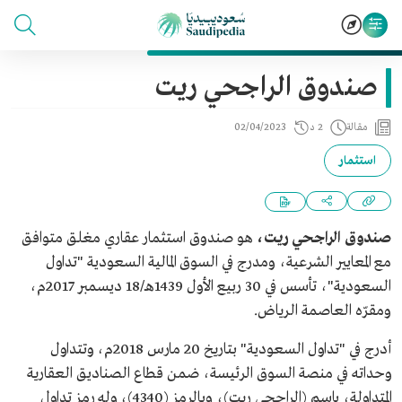
صندوق الراجحي ريت
مقالة
2 د
02/04/2023
استثمار
صندوق الراجحي ريت،
هو صندوق استثمار عقاري مغلق متوافق
مع المعايير الشرعية، ومدرج في السوق المالية السعودية "تداول
السعودية"، تأسس في 30 ربيع الأول 1439هـ/18 ديسمبر 2017م،
ومقرّه العاصمة الرياض.
أدرج في "تداول السعودية" بتاريخ 20 مارس 2018م، وتتداول
وحداته في منصة السوق الرئيسة، ضمن قطاع الصناديق العقارية
المتداولة، باسم (الراجحي ريت)، وبالرمز (4340)، وله رمز تداول