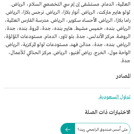
العالمية، الدمام. مستشفى إن إم سي التخصصي السلام، الرياض.
لولو هايبر ماركت، الرياض. أنوار بلازا، الرياض. نرجس بلازا، الرياض.
راما بلازا، الرياض. الأحساء سكوير، الرياض. مدرسة الفارس العالمية،
الرياض. بنده، خميس مشيط. هايبر بنده، جدة، المروة. بنده، جدة،
الروضة. مركز الأندلس، جدة. بلو تاور، الدمام. مستودعات اللؤلؤة،
الرياض. بنده، جدة، مدائن فهد. مستودعات لولو المركزية، الرياض.
الواحة مول، الخرج. رياض أفنيو، الرياض. مركز الحناكي للأعمال،
جدة.
المصادر
تداول السعودية.
الاختبارات ذات الصلة
متى أُسس صندوق الراجحي ريت؟