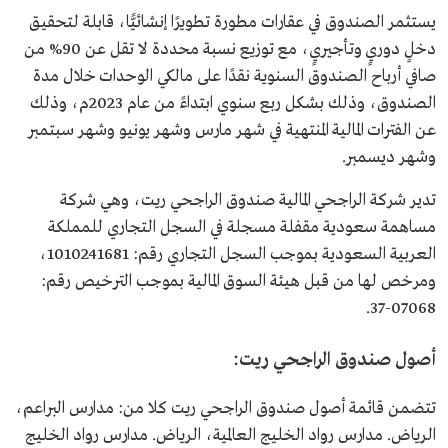
يستثمر الصندوق في عقارات مطورة تطويرًا إنشائيًّا، قابلة لتحقيق
دخلٍ دوريٍ وتأجيريٍ، مع توزيع نسبة محددة لا تقل عن 90% من
صافي أرباح الصندوق السنوية نقدًا على مالكي الوحدات خلال مدة
الصندوق، وذلك بشكل ربع سنوي ابتداءً من عام 2023م، وذلك
عن الفترات المالية المنتهية في شهر مارس وشهر يونيو وشهر سبتمبر
وشهر ديسمبر.
تدير شركة الراجحي المالية صندوق الراجحي ريت، وهي شركة
مساهمة سعودية مقفلة مسجلة في السجل التجاري للمملكة
العربية السعودية بموجب السجل التجاري رقم: 1010241681،
ومرخص لها من قبل هيئة السوق المالية بموجب الترخيص رقم:
07068-37.
أصول صندوق الراجحي ريت:
تتضمن قائمة أصول صندوق الراجحي ريت كلا من: مدارس البراعم،
الرياض. مدارس رواد الخليج العالمية، الرياض. مدارس رواد الخليج