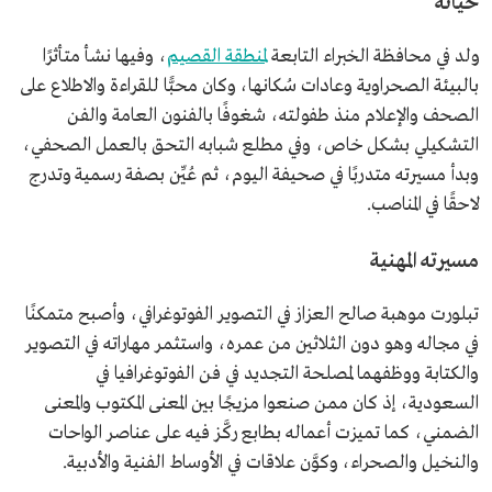
حياته
ولد في محافظة الخبراء التابعة
لمنطقة القصيم
، وفيها نشأ متأثرًا
بالبيئة الصحراوية وعادات سُكانها، وكان محبًّا للقراءة والاطلاع على
الصحف والإعلام منذ طفولته، شغوفًا بالفنون العامة والفن
التشكيلي بشكل خاص، وفي مطلع شبابه التحق بالعمل الصحفي،
وبدأ مسيرته متدربًا في صحيفة اليوم، ثم عُيِّن بصفة رسمية وتدرج
لاحقًا في المناصب.
مسيرته المهنية
تبلورت موهبة صالح العزاز في التصوير الفوتوغرافي، وأصبح متمكنًا
في مجاله وهو دون الثلاثين من عمره، واستثمر مهاراته في التصوير
والكتابة ووظفهما لمصلحة التجديد في فن الفوتوغرافيا في
السعودية، إذ كان ممن صنعوا مزيجًا بين المعنى المكتوب والمعنى
الضمني، كما تميزت أعماله بطابع ركَّز فيه على عناصر الواحات
والنخيل والصحراء، وكوَّن علاقات في الأوساط الفنية والأدبية.