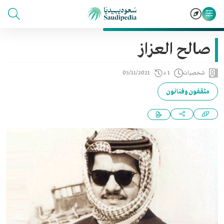
صالح العزاز
شخصيات
1 د
05/11/2021
مثقفون وفنانون