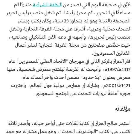
عُيِّن في صحيفة اليوم التي تصدر من
المنطقة الشرقية
متدربًا ثم
مساعدًا في التحرير، ثم محررًا رئيسًا، ثم شغل منصب رئيس تحرير
الصحيفة بالنيابة وهو لم يتجاوز 23 سنة، وكان يكتب وينشر
لصحف محلية وعربية، أشرف على مجلة الغرفة التجارية وشغل
منصب رئيس تحريرها، وأسهم في دعم الفن التشكيلي وصانعيه،
حيث خصَّص صفحتين من مجلة الغرفة التجارية لنشر أعمال
الفنانين السعوديين.
فاز العزاز بالمركز الثاني في مهرجان "الاتحاد العالمي للمصورين" عام
1417هـ/1997م، وأتيحت له الفرصة ليفتتح معارض شخصية، منها
معرض بعنوان "بلا حدود" تضمن أحدث وآخر أعماله عام
1421هـ/2001م، وشارك في معارض دولية حول العالم، واختيرت
صوره أغلفةً لروايات تتحدث عن المجتمع السعودي.
مؤلفاته
استمر صالح العزاز في كتابة المقالات حتى أواخر حياته، وأصدر ثلاثة
كتب، هي: كتاب "الجنادرية.. الحدث"، وهو عمل مشترك مع حمد