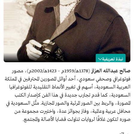
نبذة تعريفية
صالح العزاز
صالح عبدالله العزاز
(1378هـ/1959م – 1423هـ/2002م)، مصور
فوتوغرافي وصحفي سعودي، أحد أوائل المصورين المحترفين في المملكة
الاسم
صالح بن عبدالله العزاز.
العربية السعودية، أسهم في تغيير الأنماط التقليدية للفوتوغرافيا
التصنيف
مصور فوتوغرافي، وصحفي.
السعودية، كما قدم تجارب جديدة في هذا الفن كإصدار الكتب
تاريخ الميلاد
1959م.
المصورة، والربط بين الصور المرئية والصور المجازية. مثَّل السعودية في
مكان الميلاد
محافظة الخبراء، منطقة القصيم.
محافل عربية وعالمية، وفاز بجوائز عدة، واختيرت مجموعة من
تاريخ الوفاة
2002م.
صوره لتكون غلافًا لروايات تناولت قضايا الأصالة والمجتمع.