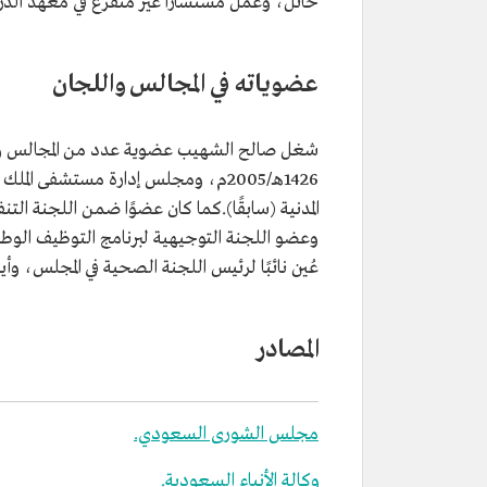
حائل، وعمل مستشارًا غير متفرغ في معهد الدرا
عضوياته في المجالس واللجان
شغل صالح الشهيب عضوية عدد من المجالس والل
1426هـ/2005م، ومجلس إدارة مستشفى
المدنية (سابقًا).كما كان عضوًا ضمن اللجنة التن
وعضو اللجنة التوجيهية لبرنامج التوظيف الو
عُين نائبًا لرئيس اللجنة الصحية في المجلس، وأيض
المصادر
مجلس الشورى السعودي.
وكالة الأنباء السعودية.