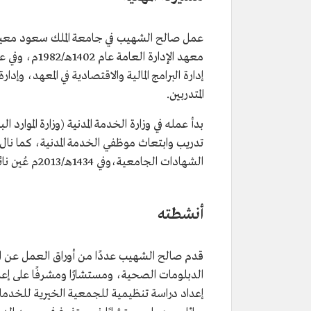
تاريخ الميلاد
1959م.
المنصب الحالي
عضو بمجلس الشورى.
تاريخ التعيين
2016م.
تعليمه
بكالوريوس في قسم الإدارة من جام
إدارة البرامج المالية والاقتصادية في المعهد، وإدا
سعود.
المتدربين.
ماجستير من جامعة نيو هيفن.
دكتوراه من جامعة نيويورك.
تدريب وابتعاث موظفي الخدمة المدنية، كما نال ع
الشهادات الجامعية،وفي 1434هـ/2013م عُين نائبًا لوزير الخدمة المدنية.
أنشطته
قدم صالح الشهيب عددًا من أوراق العمل عن ال
الدبلومات الصحية، ومستشارًا ومشرفًا على إعداد
إعداد دراسة تنظيمية للجمعية الخيرية للخدمات ا