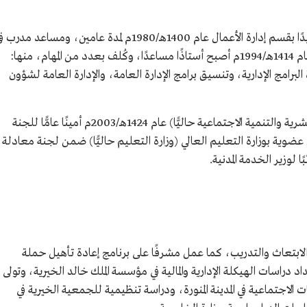
عمل صالح الشهيب في جامعة الملك سعود معيدًا بقسم إدارة الأعمال عام 1400هـ/1980م لمدة عامين، ومساعد مدر
معهد الإدارة العامة عام 1402هـ/1982م، وفي عام 1414هـ/1994م أصبح أستاذًا مساعدًا، وكُلف بعدد من المهام، منها:
عة الملك
رة البرامج الإدارية، وتنسيق برامج الإدارة العامة، والإدارة العامة لشؤون
بدأ عمله في وزارة الخدمة المدنية (وزارة الموارد البشرية والتنمية الاجتماعية حاليًّا) عام 1424هـ/2003م أمينًا عامًّا للجنة
ضوية بوزارة التعليم العالي (وزارة التعليم حاليًّا) ضمن لجنة معادلة
ابتعاث والتدريب، كما عمل مشرفًا على برنامج إعادة تأهيل حملة
 دراسات الهيكلة الإدارية والمالية في مؤسسة الملك خالد الخيرية، وتولى
لاجتماعية في المدينة المنورة، ودراسة تنظيمية للجمعية الخيرية في