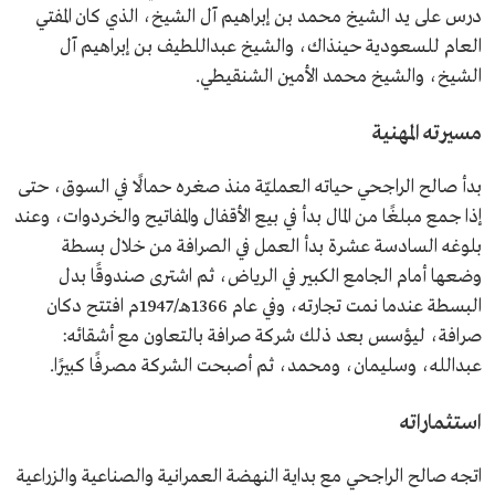
درس على يد الشيخ محمد بن إبراهيم آل الشيخ، الذي كان المفتي
العام للسعودية حينذاك، والشيخ عبداللطيف بن إبراهيم آل
الشيخ، والشيخ محمد الأمين الشنقيطي.
مسيرته المهنية
بدأ صالح الراجحي حياته العمليّة منذ صغره حمالًا في السوق، حتى
إذا جمع مبلغًا من المال بدأ في بيع الأقفال والمفاتيح والخردوات، وعند
بلوغه السادسة عشرة بدأ العمل في الصرافة من خلال بسطة
وضعها أمام الجامع الكبير في الرياض، ثم اشترى صندوقًا بدل
البسطة عندما نمت تجارته، وفي عام 1366هـ/1947م افتتح دكان
صرافة، ليؤسس بعد ذلك شركة صرافة بالتعاون مع أشقائه:
عبدالله، وسليمان، ومحمد، ثم أصبحت الشركة مصرفًا كبيرًا.
استثماراته
اتجه صالح الراجحي مع بداية النهضة العمرانية والصناعية والزراعية