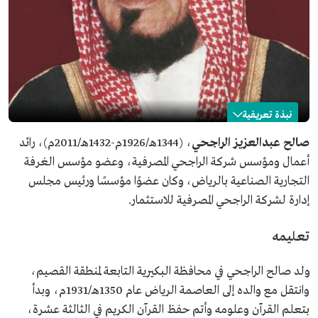
نبذة تعريفية
صالح الراجحي
صالح عبدالعزيز الراجحي
، (1344هـ/1926م-1432هـ/2011م)، رائد
أعمال ومؤسس شركة الراجحي المصرفية، وعضو مؤسس الغرفة
الاسم
صالح الراجحي.
التجارية الصناعية بالرياض، وكان عضوًا مؤسسًا ورئيس مجلس
التصنيف
رائد أعمال.
إدارة لشركة الراجحي المصرفية للاستثمار.
تاريخ الميلاد
1926م.
مكان الميلاد
محافظة البكيرية.
تعليمه
تاريخ الوفاة
2011م.
ولد صالح الراجحي في محافظة البكيرية التابعة لمنطقة القصيم،
وانتقل مع والده إلى العاصمة الرياض عام 1350هـ/1931م، وبدأ
بتعلم القرآن وعلومه وأتم حفظ القرآن الكريم في الثالثة عشرة،