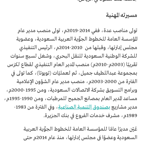
مسيرته المهنية
تولى مناصب عدة، ففي 2014-2019م، تولى منصب مدير عام
المؤسسة العامة للخطوط الجوِّية العربية السعودية، وعضوية
مجلس إدارتها، وقبلها من 2010-2014م، الرئيس التنفيذي
للشركة الوطنية السعودية للنقل البحري، وشغل لسبع سنوات
تقريبًا (2003م-2010م) منصب المدير العام التنفيذي لقطاع لكزس
بمجموعة عبداللطيف جميل، ثم لعمليّات (تويوتا)، كما تولى في
الفترة من 2000-2003م، منصب مدير عام الشؤون الإعلامية
وبرامج التسويق بشركة الاتصالات السعودية، ومن 1995-2000م،
مساعد المدير العام بمصانع الجميح للمرطبات، ومن 1990-1995م،
مدير مشاريع
بصندوق التنمية الصناعية
، وفي الفترة من 1983-
1989م، مشرف خدمات الفروع في بنك الجزيرة.
عُيّن مديرًا عامًا للمؤسسة العامة للخطوط الجوِّية العربية
السعودية وعضوًا في مجلس إدارتها، منذ عام 2014م حتى