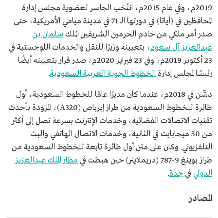
2019م، وفي عام 2015م، انتُخب الجاسر لعضوية مجلس إدارة
المحافظين في (أياتا) في دورتها الـ 71 في مدينة ميامي الأمريكية، حتى
صدر أمر ملكي من خادم الحرمين الشريفين الملك
سلمان بن
عبدالعزيز آل سعود
، بتعيينه وزيرًا للنقل والخدمات اللوجستية في
23 أكتوبر 2019م، وفي 23 فبراير 2020م، صدر قرار بتعيينه أيضًا
رئيسًا لمجلس إدارة
الخطوط الجوية العربية السعودية
.
دشّن في 2018م، عندما كان مديرًا عامًا للخطوط السعودية، أول
طائرة للخطوط السعودية من طراز إيرباص (A320)، المزودة بأحدث
تقنيات الاتصالات الفضائية، وخدمات الإنترنت بسرعة تصل إلى أكثر
من 50 ميجابايت في الثانية، وخدمات الاتصال الهاتفي والبث
التلفزيوني. وكان على متن أول طائرة تابعة للخطوط السعودية من
طراز بوينغ 9-787 (دريملاينر) حين هبطت في
مطار الملك عبدالعزيز
الدولي
في
جدة
.
المصادر