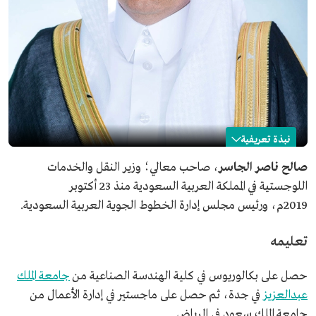
نبذة تعريفية
صالح الجاسر
صالح ناصر الجاسر
، صاحب معالي؛ وزير النقل والخدمات
اللوجستية في المملكة العربية السعودية منذ 23 أكتوبر
الاسم
صالح بن ناصر الجاسر.
2019م، ورئيس مجلس إدارة الخطوط الجوية العربية السعودية.
المنصب الحالي
وزير النقل والخدمات اللوجستية.
تاريخ التعيين
23 أكتوبر 2019.
تعليمه
المؤهلات العلمية
بكالوريوس في الهندسة الصناعية من جامعة الملك عبدالعزيز.
ماجستير في إدارة الأعمال من جامعة الملك سعود.
حصل على بكالوريوس في كلية الهندسة الصناعية من
جامعة الملك
مناصب تولاها
المدير العام للمؤسسة العامة للخطوط الجوية العربية
عبدالعزيز
في جدة، ثم حصل على ماجستير في إدارة الأعمال من
السعودية.
جامعة الملك سعود في الرياض.
الرئيس التنفيذي للشركة الوطنية السعودية للنقل البحري.