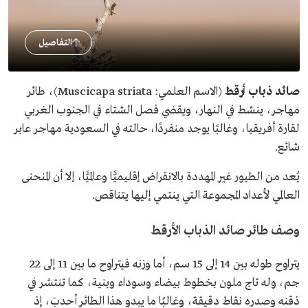
التفاصيل
صائد ذباب أرقط
(الاسم العلمي: Muscicapa striata)، طائر
مهاجر، ينشط في النهار، ويقضي فصل الشتاء في الجنوب الغربي
لقارة أفريقيا، وغالبًا يوجد منفردًا، حالته في السعودية مهاجر عابر
شائع.
يُعد من الطيور غير المهددة بالانقراض إقليميًّا وعالميًّا، إلا أن المنحنى
العالمي لأعداد المجموعة التي ينتمي إليها يتناقص.
وصف طائر صائد الذباب الأرقط
يتراوح طوله بين 14 إلى 15 سم، أما وزنه فيتراوح ما بين 11 إلى 22
جم، وله تاج ملون بخطوط بيضاء وسوداء وبنية، كما تنتشر في
ذقنه وصدره نقاط دقيقة، وغالبًا ما يبدو هذا الطائر أحدبَ، إذ